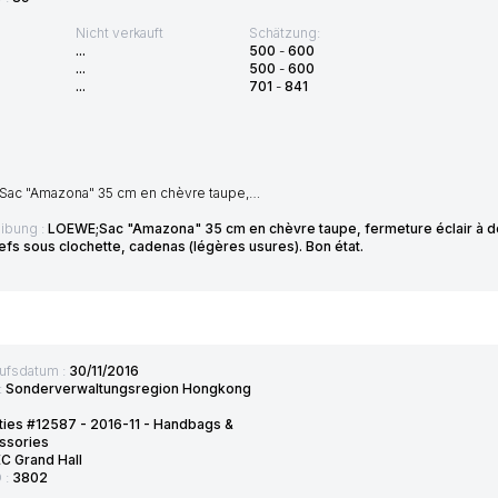
Nicht verkauft
Schätzung:
...
500
-
600
...
500
-
600
...
701
-
841
ac "Amazona" 35 cm en chèvre taupe,…
ibung :
LOEWE;Sac "Amazona" 35 cm en chèvre taupe, fermeture éclair à d
efs sous clochette, cadenas (légères usures). Bon état.
ufsdatum :
30/11/2016
:
Sonderverwaltungsregion Hongkong
ties #12587 - 2016-11 - Handbags &
ssories
C Grand Hall
D :
3802