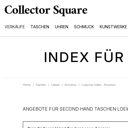
VERKÄUFE
TASCHEN
UHREN
SCHMUCK
KUNSTWERKE
INDEX FÜ
Home
/
Taschen
/
Loewe
/
Amazona
/
Luxprice-Index : Amazona
ANGEBOTE FÜR SECOND HAND TASCHEN LOE