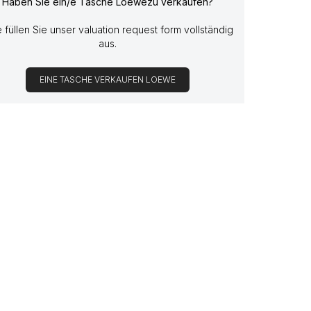
Haben Sie ein/e Tasche Loewezu verkaufen?
e füllen Sie unser valuation request form vollständig
aus.
EINE TASCHE VERKAUFEN LOEWE