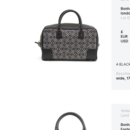
Bonh
lond
Lot I
£
EUR
USD
A BLAC
Beschre
wide, 1
Verka
Land 
Bonh
Fash