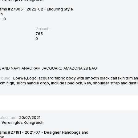
ams #27805 - 2022-02 - Enduring Style
on
D :
8
Verkauft:
765
0
K AND NAVY ANAGRAM JACQUARD AMAZONA 28 BAG
ibung :
Loewe,Logo jacquard fabric body with smooth black calfskin trim 
7cm high, 10cm handle drop, includes padlock, key, shoulder strap and dust
ufsdatum :
20/07/2021
:
Vereinigtes Königreich
ams #27191 - 2021-07 - Designer Handbags and
ion