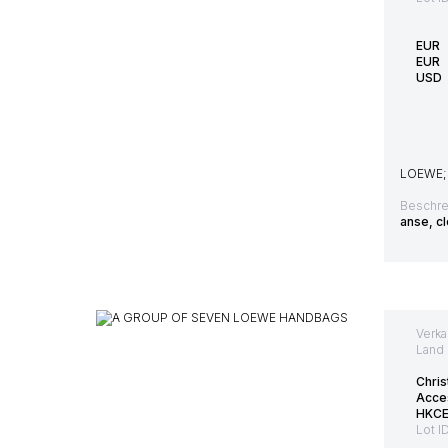
EUR
EUR
USD
LOEWE;S
Beschre
anse, cl
Verka
Land 
Chris
Acce
HKCE
Lot I