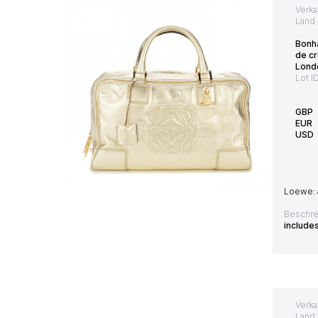
Verka
Land 
Bonh
de cr
Lond
Lot I
GBP
EUR
USD
Loewe: 
Beschre
include
Verka
Land 