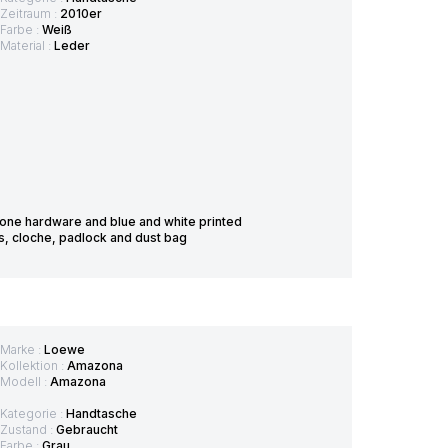
Zeitraum :
2010er
Farbe :
Weiß
Material :
Leder
 tone hardware and blue and white printed
s, cloche, padlock and dust bag
Marke :
Loewe
Kollektion :
Amazona
Modell :
Amazona
Kategorie :
Handtasche
Zustand :
Gebraucht
Farbe :
Grau