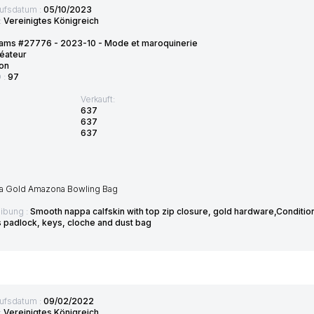
ufsdatum :
05/10/2023
:
Vereinigtes Königreich
ams #27776 - 2023-10 - Mode et maroquinerie
éateur
on
D :
97
Verkauft:
637
637
637
a Gold Amazona Bowling Bag
ibung :
Smooth nappa calfskin with top zip closure, gold hardware,Conditi
s padlock, keys, cloche and dust bag
ufsdatum :
09/02/2022
:
Vereinigtes Königreich