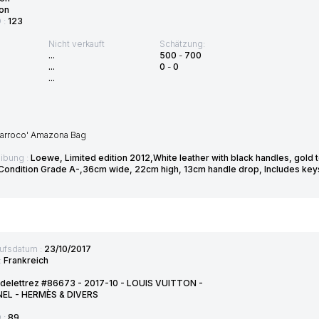
on
D :
123
Nicht verkauft
Schätzung:
...
500
-
700
...
0
-
0
...
Barroco' Amazona Bag
ibung :
Loewe, Limited edition 2012,White leather with black handles, gold
r,Condition Grade A-,36cm wide, 22cm high, 13cm handle drop, Includes key
ufsdatum :
23/10/2017
:
Frankreich
 delettrez #86673 - 2017-10 - LOUIS VUITTON -
EL - HERMÈS & DIVERS
D :
89