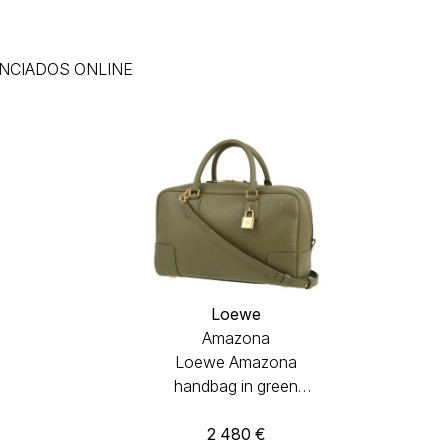
NCIADOS ONLINE
Loewe
Amazona
Loewe Amazona
handbag in green
leather
2 480
€