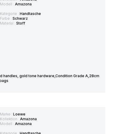
Modell :
Amazona
Kategorie :
Handtasche
Farbe :
Schwarz
Material :
Stoff
and handles, gold tone hardware,Condition Grade A,28cm
 bags
Marke :
Loewe
Kollektion :
Amazona
Modell :
Amazona
Kategorie :
Handtasche