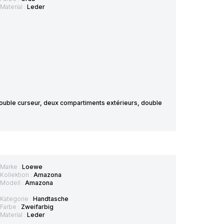
Material :
Leder
ouble curseur, deux compartiments extérieurs, double
Marke :
Loewe
Kollektion :
Amazona
Modell :
Amazona
Kategorie :
Handtasche
Farbe :
Zweifarbig
Material :
Leder