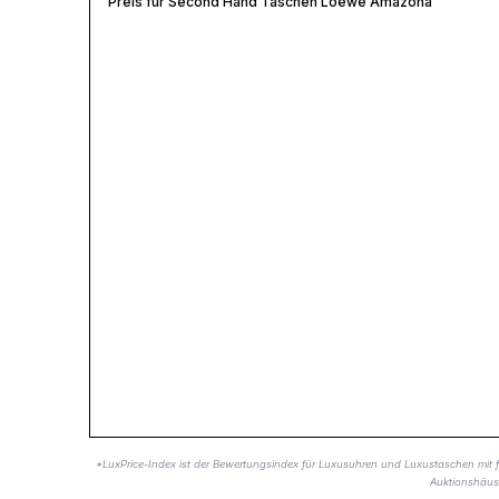
Preis für Second Hand Taschen Loewe Amazona
*LuxPrice-Index ist der Bewertungsindex für Luxusuhren und Luxustaschen mit 
Auktionshäus