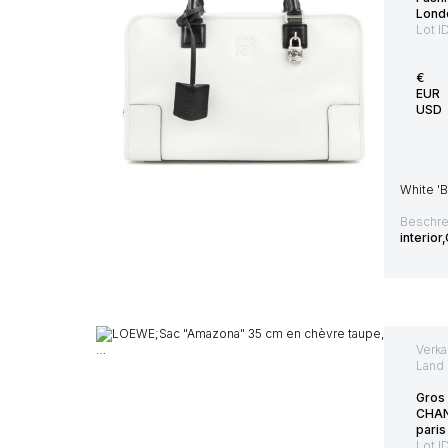
Lond
Lot I
€
EUR
USD
White '
Beschre
interio
Verka
Land 
Gros
CHAN
paris
Lot I