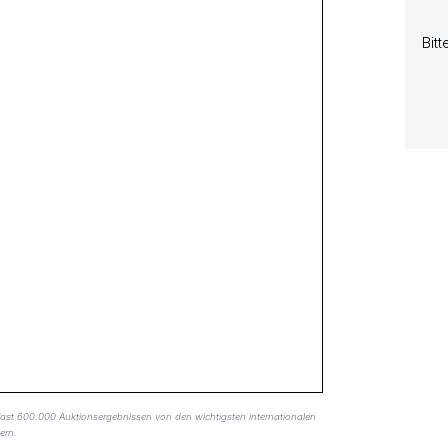
Bitt
fast 600.000 Auktionsergebnissen von den wichtigsten internationalen
ern.