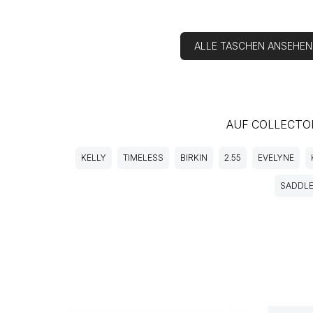
ALLE TASCHEN ANSEHE
AUF COLLECTO
KELLY
TIMELESS
BIRKIN
2.55
EVELYNE
SADDL