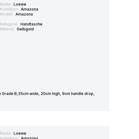
Marke :
Loewe
Kollektion :
Amazona
Modell :
Amazona
Kategorie :
Handtasche
Material :
Gelbgold
on Grade B,35cm wide, 20cm high, 9cm handle drop,
Marke :
Loewe
Kollektion :
Amazona