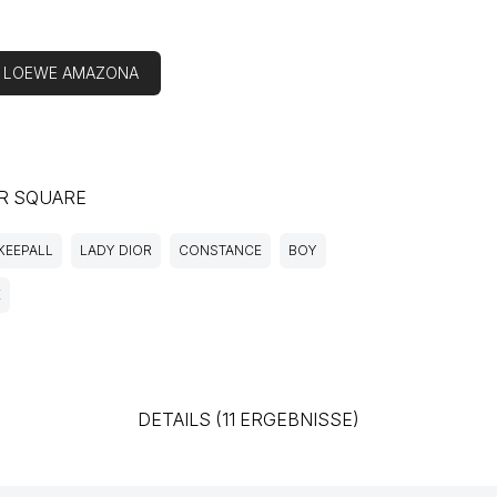
N LOEWE AMAZONA
R SQUARE
KEEPALL
LADY DIOR
CONSTANCE
BOY
E
DETAILS (11 ERGEBNISSE)