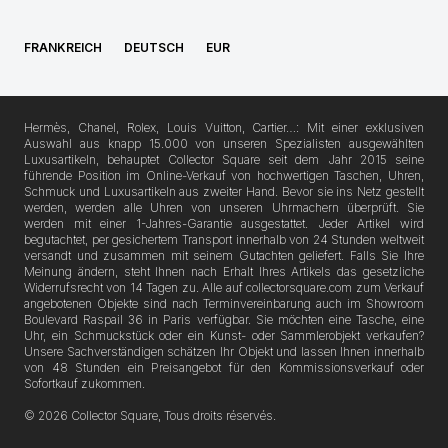
FRANKREICH
DEUTSCH
EUR
Hermès, Chanel, Rolex, Louis Vuitton, Cartier…: Mit einer exklusiven
Auswahl aus knapp 15.000 von unseren Spezialisten ausgewählten
Luxusartikeln, behauptet Collector Square seit dem Jahr 2015 seine
führende Position im Online-Verkauf von hochwertigen Taschen, Uhren,
Schmuck und Luxusartikeln aus zweiter Hand. Bevor sie ins Netz gestellt
werden, werden alle Uhren von unseren Uhrmachern überprüft. Sie
werden mit einer 1-Jahres-Garantie ausgestattet. Jeder Artikel wird
begutachtet, per gesichertem Transport innerhalb von 24 Stunden weltweit
versandt und zusammen mit seinem Gutachten geliefert. Falls Sie Ihre
Meinung ändern, steht Ihnen nach Erhalt Ihres Artikels das gesetzliche
Widerrufsrecht von 14 Tagen zu. Alle auf collectorsquare.com zum Verkauf
angebotenen Objekte sind nach Terminvereinbarung auch im Showroom
Boulevard Raspail 36 in Paris verfügbar. Sie möchten eine Tasche, eine
Uhr, ein Schmuckstück oder ein Kunst- oder Sammlerobjekt verkaufen?
Unsere Sachverständigen schätzen Ihr Objekt und lassen Ihnen innerhalb
von 48 Stunden ein Preisangebot für den Kommissionsverkauf oder
Sofortkauf zukommen.
© 2026 Collector Square, Tous droits réservés.