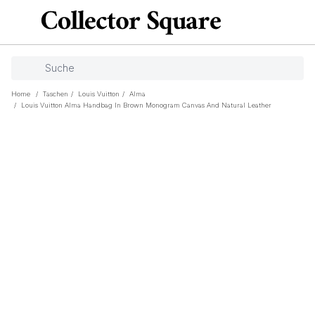
Home
/
Taschen
/
Louis Vuitton
/
Alma
/
Louis Vuitton Alma Handbag In Brown Monogram Canvas And Natural Leather