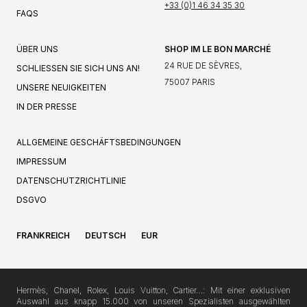
+33 (0)1 46 34 35 30
FAQS
ÜBER UNS
SHOP IM LE BON MARCHÉ
24 RUE DE SÈVRES,
SCHLIESSEN SIE SICH UNS AN!
75007 PARIS
UNSERE NEUIGKEITEN
IN DER PRESSE
ALLGEMEINE GESCHÄFTSBEDINGUNGEN
IMPRESSUM
DATENSCHUTZRICHTLINIE
DSGVO
FRANKREICH
DEUTSCH
EUR
Hermès, Chanel, Rolex, Louis Vuitton, Cartier…: Mit einer exklusiven
Auswahl aus knapp 15.000 von unseren Spezialisten ausgewählten