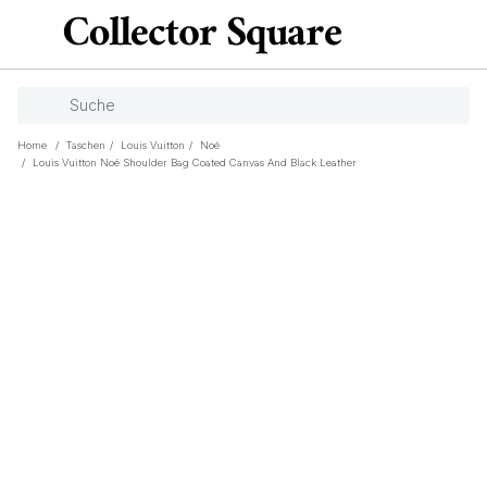
Home
/
Taschen
/
Louis Vuitton
/
Noé
/
Louis Vuitton Noé Shoulder Bag Coated Canvas And Black Leather