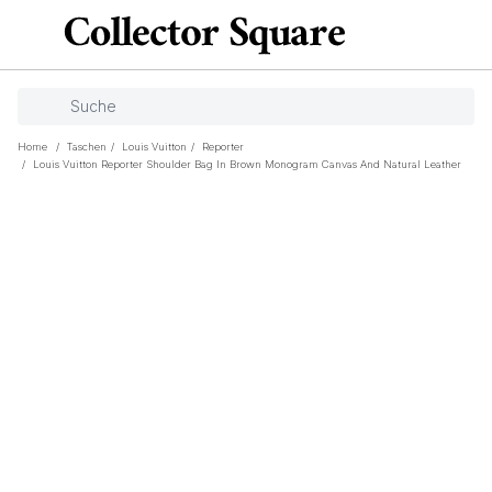
Home
/
Taschen
/
Louis Vuitton
/
Reporter
/
Louis Vuitton Reporter Shoulder Bag In Brown Monogram Canvas And Natural Leather