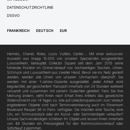
DATENSCHUTZRICHTLINIE
DSGVO
FRANKREICH
DEUTSCH
EUR
Hermès, Chanel, Rolex, Louis Vuitton, Cartier…: Mit einer exklusiven
Auswahl aus knapp 15.000 von unseren Spezialisten ausgewählten
Luxusartikeln, behauptet Collector Square seit dem Jahr 2015 seine
führende Position im Online-Verkauf von hochwertigen Taschen, Uhren,
Schmuck und Luxusartikeln aus zweiter Hand. Bevor sie ins Netz gestellt
werden, werden alle Uhren von unseren Uhrmachern überprüft. Sie
werden mit einer 1-Jahres-Garantie ausgestattet. Jeder Artikel wird
begutachtet, per gesichertem Transport innerhalb von 24 Stunden weltweit
versandt und zusammen mit seinem Gutachten geliefert. Falls Sie Ihre
Meinung ändern, steht Ihnen nach Erhalt Ihres Artikels das gesetzliche
Widerrufsrecht von 14 Tagen zu. Alle auf collectorsquare.com zum Verkauf
angebotenen Objekte sind nach Terminvereinbarung auch im Showroom
Boulevard Raspail 36 in Paris verfügbar. Sie möchten eine Tasche, eine
Uhr, ein Schmuckstück oder ein Kunst- oder Sammlerobjekt verkaufen?
Unsere Sachverständigen schätzen Ihr Objekt und lassen Ihnen innerhalb
von 48 Stunden ein Preisangebot für den Kommissionsverkauf oder
Sofortkauf zukommen.