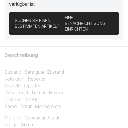
verfügbar ist :
EINE
SUCHEN SIE EINEN
BENACHRICHTIGUNG
BESTIMMTEN ARTIKEL?
EINRICHTEN
Beschreibung
Zustand :
Sehr guter Zustand
Kollektion :
Reporter
Modell :
Reporter
Geschlecht :
Damen, Herren
Zeitraum :
2010er
Farbe :
Braun, Monogramm
Material :
Canvas und Leder
Länge :
36 cm