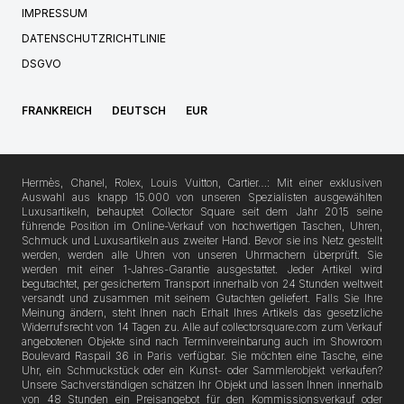
IMPRESSUM
DATENSCHUTZRICHTLINIE
DSGVO
FRANKREICH
DEUTSCH
EUR
Hermès, Chanel, Rolex, Louis Vuitton, Cartier…: Mit einer exklusiven
Auswahl aus knapp 15.000 von unseren Spezialisten ausgewählten
Luxusartikeln, behauptet Collector Square seit dem Jahr 2015 seine
führende Position im Online-Verkauf von hochwertigen Taschen, Uhren,
Schmuck und Luxusartikeln aus zweiter Hand. Bevor sie ins Netz gestellt
werden, werden alle Uhren von unseren Uhrmachern überprüft. Sie
werden mit einer 1-Jahres-Garantie ausgestattet. Jeder Artikel wird
begutachtet, per gesichertem Transport innerhalb von 24 Stunden weltweit
versandt und zusammen mit seinem Gutachten geliefert. Falls Sie Ihre
Meinung ändern, steht Ihnen nach Erhalt Ihres Artikels das gesetzliche
Widerrufsrecht von 14 Tagen zu. Alle auf collectorsquare.com zum Verkauf
angebotenen Objekte sind nach Terminvereinbarung auch im Showroom
Boulevard Raspail 36 in Paris verfügbar. Sie möchten eine Tasche, eine
Uhr, ein Schmuckstück oder ein Kunst- oder Sammlerobjekt verkaufen?
Unsere Sachverständigen schätzen Ihr Objekt und lassen Ihnen innerhalb
von 48 Stunden ein Preisangebot für den Kommissionsverkauf oder