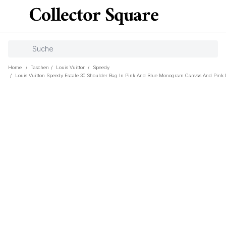
Home
/
Taschen
/
Louis Vuitton
/
Speedy
/
Louis Vuitton Speedy Escale 30 Shoulder Bag In Pink And Blue Monogram Canvas And Pink 