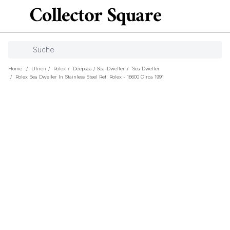
Home
/
Uhren
/
Rolex
/
Deepsea / Sea-Dweller
/
Sea Dweller
/
Rolex Sea Dweller In Stainless Steel Ref: Rolex - 16600 Circa 1991