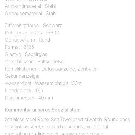
Armbandmaterial :
Stahl
Gehäusematerial :
Stahl
Ziffernblattfarbe :
Schwarz
Referenz-Details :
16600
Gehäuseform :
Rund
Format :
3135
Glastyp :
Saphirglas
Verschlussart :
Faltschließe
Komplikationen :
Datumsanzeige, Zentraler
Sekundenzeiger
Wasserdicht :
Wasserdicht bis 100m
Handgelenk :
17,5
Durchmesser :
40 mm
Kommentar unseres Spezialisten:
Stainless steel Rolex Sea Dweller wristwatch. Round case
in stainless steel, screwed caseback, directional
graduating rotating bezel, screw-down crown.