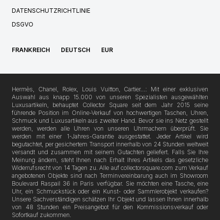
DATENSCHUTZRICHTLINIE
DSGVO
FRANKREICH
DEUTSCH
EUR
Hermès, Chanel, Rolex, Louis Vuitton, Cartier…: Mit einer exklusiven
Auswahl aus knapp 15.000 von unseren Spezialisten ausgewählten
Luxusartikeln, behauptet Collector Square seit dem Jahr 2015 seine
führende Position im Online-Verkauf von hochwertigen Taschen, Uhren,
Schmuck und Luxusartikeln aus zweiter Hand. Bevor sie ins Netz gestellt
werden, werden alle Uhren von unseren Uhrmachern überprüft. Sie
werden mit einer 1-Jahres-Garantie ausgestattet. Jeder Artikel wird
begutachtet, per gesichertem Transport innerhalb von 24 Stunden weltweit
versandt und zusammen mit seinem Gutachten geliefert. Falls Sie Ihre
Meinung ändern, steht Ihnen nach Erhalt Ihres Artikels das gesetzliche
Widerrufsrecht von 14 Tagen zu. Alle auf collectorsquare.com zum Verkauf
angebotenen Objekte sind nach Terminvereinbarung auch im Showroom
Boulevard Raspail 36 in Paris verfügbar. Sie möchten eine Tasche, eine
Uhr, ein Schmuckstück oder ein Kunst- oder Sammlerobjekt verkaufen?
Unsere Sachverständigen schätzen Ihr Objekt und lassen Ihnen innerhalb
von 48 Stunden ein Preisangebot für den Kommissionsverkauf oder
Sofortkauf zukommen.