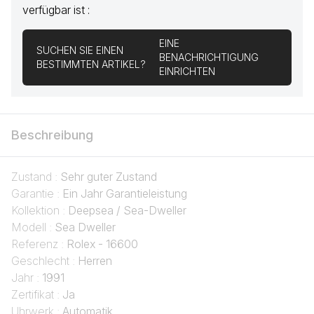
verfügbar ist :
EINE
SUCHEN SIE EINEN
BENACHRICHTIGUNG
BESTIMMTEN ARTIKEL?
EINRICHTEN
Beschreibung
Zustand :
Sehr guter Zustand
Garantie :
Ein Jahr Garantieleistung
Kollektion :
Deepsea / Sea-Dweller
Modell :
Sea Dweller
Referenz :
Rolex - 16600
Geschlecht :
Herren
Jahr :
1991
Zertifikat :
Ja
Uhrwerk :
Automatik