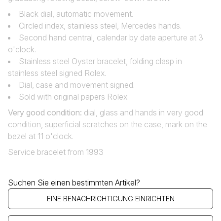
Black dial, automatic movement.
Circled index, stainless steel, Mercedes hands.
Second hand central, calendar by date aperture at 3
o'clock.
Stainless steel Oyster bracelet, folding clasp in
stainless steel signed Rolex.
Dial‚ case and movement signed.
Sold with original papers Rolex.
Very good condition
:
dial, glass and hands in very good
condition, superficial scratches on the case, mark on the
bezel at 11 o'clock.
Service bracelet from 1993
Suchen Sie einen bestimmten Artikel?
EINE BENACHRICHTIGUNG EINRICHTEN