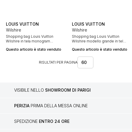
LOUIS VUITTON
LOUIS VUITTON
Wilshire
Wilshire
Shopping bag Louis Vuitton
Shopping bag Louis Vuitton
Wilshire in tela monogram
Wilshire modello grande in tela
marrone e pelle naturale
monogram marrone e pelle
Questo articolo è stato venduto
Questo articolo è stato venduto
naturale
60
RISULTATI PER PAGINA
VISIBILE NELLO
SHOWROOM DI PARIGI
PERIZIA
PRIMA DELLA MESSA ONLINE
SPEDIZIONE
ENTRO 24 ORE