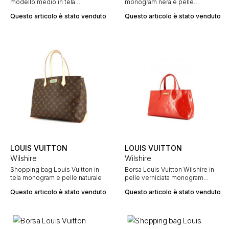
modello medio in tela
monogram nera e pelle
monogram marrone e pelle
verniciata bordeaux
Questo articolo è stato venduto
Questo articolo è stato venduto
naturale
LOUIS VUITTON
LOUIS VUITTON
Wilshire
Wilshire
Shopping bag Louis Vuitton in
Borsa Louis Vuitton Wilshire in
tela monogram e pelle naturale
pelle verniciata monogram
arancione
Questo articolo è stato venduto
Questo articolo è stato venduto