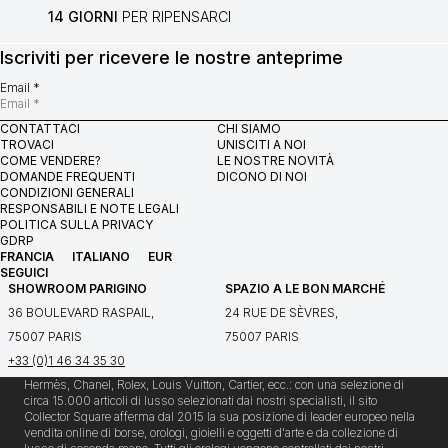
14 GIORNI
PER RIPENSARCI
Iscriviti per ricevere le nostre anteprime
Email *
CONTATTACI
CHI SIAMO
TROVACI
UNISCITI A NOI
COME VENDERE?
LE NOSTRE NOVITÀ
DOMANDE FREQUENTI
DICONO DI NOI
CONDIZIONI GENERALI
RESPONSABILI E NOTE LEGALI
POLITICA SULLA PRIVACY
GDRP
FRANCIA
ITALIANO
EUR
SEGUICI
SHOWROOM PARIGINO
SPAZIO A LE BON MARCHÉ
36 BOULEVARD RASPAIL,
24 RUE DE SÈVRES,
75007 PARIS
75007 PARIS
+33 (0)1 46 34 35 30
Hermès, Chanel, Rolex, Louis Vuitton, Cartier, ecc.: con una selezione di
circa 15.000 articoli di lusso selezionati dai nostri specialisti, il sito
Collector Square afferma dal 2015 la sua posizione di leader europeo nella
vendita online di borse, orologi, gioielli e oggetti d'arte e da collezione di