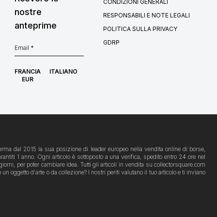
CONDIZIONI GENERALI
nostre
RESPONSABILI E NOTE LEGALI
anteprime
POLITICA SULLA PRIVACY
GDRP
FRANCIA
ITALIANO
EUR
afferma dal 2015 la sua posizione di leader europeo nella vendita online di borse,
rantiti 1 anno. Ogni articolo è sottoposto a una verifica, spedito entro 24 ore nel
iorni, per poter cambiare idea. Tutti gli articoli in vendita su collectorsquare.com
ggetto d'arte o da collezione? I nostri periti valutano il tuo articolo e ti inviano