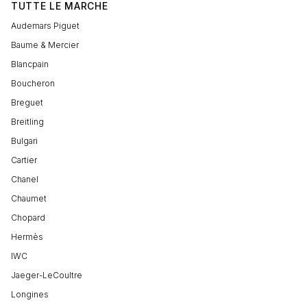
TUTTE LE MARCHE
Audemars Piguet
Baume & Mercier
Blancpain
Boucheron
Breguet
Breitling
Bulgari
Cartier
Chanel
Chaumet
Chopard
Hermès
IWC
Jaeger-LeCoultre
Longines