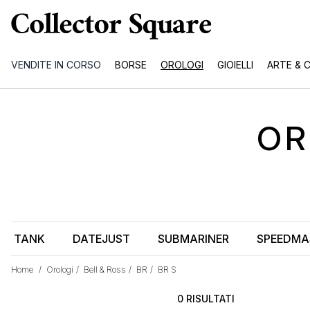
VENDITE IN CORSO
BORSE
OROLOGI
GIOIELLI
ARTE & 
OR
TANK
DATEJUST
SUBMARINER
SPEEDMA
Home
/
Orologi
/
Bell & Ross
/
BR
/
BR S
0 RISULTATI