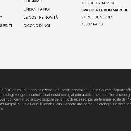
CHI SIAMO
+33 (0)1 46 34 35 30
UNISCITI A NOI
SPAZIO A LE BON MARCHÉ
24 RUE DE SÈVRES,
?
LE NOSTRE NOVITÀ
75007 PARIS
QUENTI
DICONO DI NOI
5.000 articoli di lusso selezionati dai nostri specialisti, il sito Collector Square 
 gli orologi vengono controllati dai nostri orologiai prima della messa online e sono ga
ando ricevi il tuo articolo disponi del diritto di recesso, per un termine legale di 14 g
spail N. 36 a Parigi (Francia). Vuoi vendere una borsa, un orologio, un gioiello o un o
to.