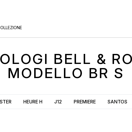
COLLEZIONE
OLOGI
BELL & R
MODELLO
BR S
STER
HEURE H
J12
PREMIERE
SANTOS