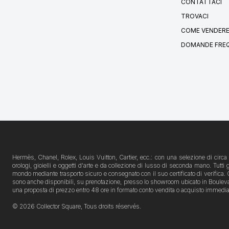
CONTATTACI
TROVACI
COME VENDERE
DOMANDE FRE
Hermès, Chanel, Rolex, Louis Vuitton, Cartier, ecc.: con una selezione di circa 1
orologi, gioielli e oggetti d'arte e da collezione di lusso di seconda mano. Tutti
mondo mediante trasporto sicuro e consegnato con il suo certificato di verifica. Qu
sono anche disponibili, su prenotazione, presso lo showroom ubicato in Boulevard Ra
una proposta di prezzo entro 48 ore in formato conto vendita o acquisto immedia
© 2026 Collector Square, Tous droits réservés.