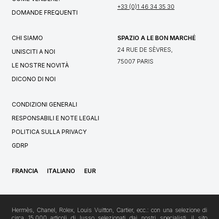
+33 (0)1 46 34 35 30
DOMANDE FREQUENTI
CHI SIAMO
SPAZIO A LE BON MARCHÉ
24 RUE DE SÈVRES,
UNISCITI A NOI
75007 PARIS
LE NOSTRE NOVITÀ
DICONO DI NOI
CONDIZIONI GENERALI
RESPONSABILI E NOTE LEGALI
POLITICA SULLA PRIVACY
GDRP
FRANCIA
ITALIANO
EUR
Hermès, Chanel, Rolex, Louis Vuitton, Cartier, ecc.: con una selezione di
circa 15.000 articoli di lusso selezionati dai nostri specialisti, il sito