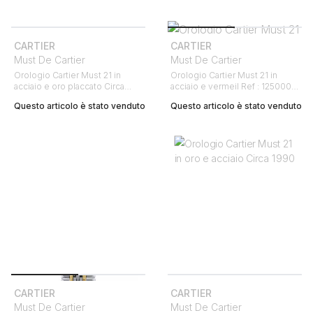
CARTIER
CARTIER
Must De Cartier
Must De Cartier
Orologio Cartier Must 21 in
Orologio Cartier Must 21 in
acciaio e oro placcato Circa
acciaio e vermeil Ref : 125000P
1990
Circa 1994
Questo articolo è stato venduto
Questo articolo è stato venduto
CARTIER
CARTIER
Must De Cartier
Must De Cartier