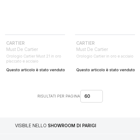
CARTIER
CARTIER
Must De Cartier
Must De Cartier
Orologio Cartier Must 21 in oro
Orologio Cartier in oro e acciaio
placcato e acciaio
Questo articolo è stato venduto
Questo articolo è stato venduto
60
RISULTATI PER PAGINA
VISIBILE NELLO
SHOWROOM DI PARIGI