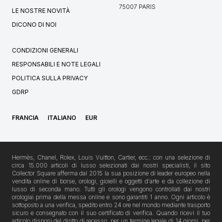
75007 PARIS
LE NOSTRE NOVITÀ
DICONO DI NOI
CONDIZIONI GENERALI
RESPONSABILI E NOTE LEGALI
POLITICA SULLA PRIVACY
GDRP
FRANCIA
ITALIANO
EUR
Hermès, Chanel, Rolex, Louis Vuitton, Cartier, ecc.: con una selezione di
circa 15.000 articoli di lusso selezionati dai nostri specialisti, il sito
Collector Square afferma dal 2015 la sua posizione di leader europeo nella
vendita online di borse, orologi, gioielli e oggetti d'arte e da collezione di
lusso di seconda mano. Tutti gli orologi vengono controllati dai nostri
orologiai prima della messa online e sono garantiti 1 anno. Ogni articolo è
sottoposto a una verifica, spedito entro 24 ore nel mondo mediante trasporto
sicuro e consegnato con il suo certificato di verifica. Quando ricevi il tuo
articolo disponi del diritto di recesso, per un termine legale di 14 giorni, per