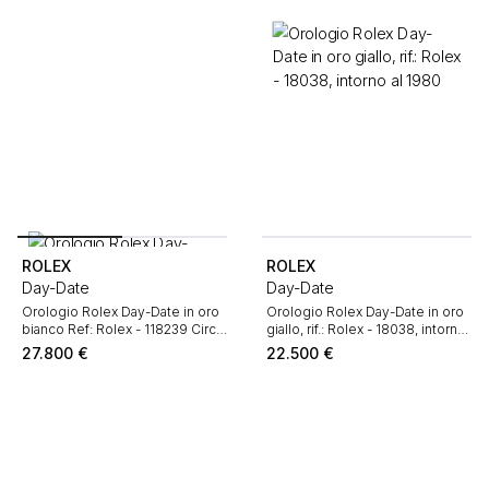
ROLEX
ROLEX
Day-Date
Day-Date
Orologio Rolex Day-Date in oro
Orologio Rolex Day-Date in oro
bianco Ref: Rolex - 118239 Circa
giallo, rif.: Rolex - 18038, intorno
2002
al 1980
27.800
€
22.500
€