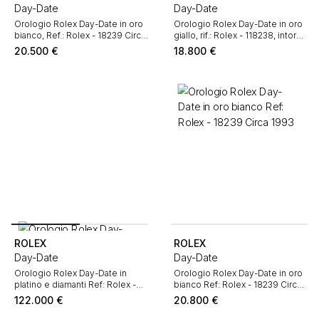
Day-Date
Day-Date
Orologio Rolex Day-Date in oro
Orologio Rolex Day-Date in oro
bianco, Ref.: Rolex - 18239 Circa
giallo, rif.: Rolex - 118238, intorno
1995
al 1991
20.500
€
18.800
€
ROLEX
ROLEX
Day-Date
Day-Date
Orologio Rolex Day-Date in
Orologio Rolex Day-Date in oro
platino e diamanti Ref: Rolex -
bianco Ref: Rolex - 18239 Circa
228396TBR Circa 2020
1993
122.000
€
20.800
€