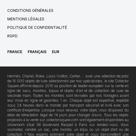
CONDITIONS GÉNÉRALES
MENTIONS LÉGALES
POLITIQUE DE CONFIDENTIALITÉ
RGPD
FRANCE
FRANÇAIS
EUR
Hermès, Chanel, Rolex, Louis Vuitton, Cartier… : avec une sélection de près
de 15 000 objets de luxe sélectionnés par nos spécialistes, le site Collector
Square affirme depuis 2015 sa position de leader européen sur la vente en
ligne de sacs, montres, bijoux et objets d'art et de collection de luxe de
seconde main. Toutes les montres sont révisées par nos horlogers avant
leur mise en ligne et garanties 1 an. Chaque objet est expertisé, expédié
sous 24 heures dans le monde par transport sécurisé et livré avec son
certificat d'expertise. Lorsque vous recevez votre objet, vous disposez du
délai de rétractation légal de 14 jours pour changer d'avis. Tous les objets
proposés à la vente sur collectorsquare.com sont également disponibles au
showroom situé 36 boulevard Raspail à Paris sur rendez-vous. Vous
souhaitez vendre un sac, une montre, un bijou ou un objet d’art ou de
collection ? Nos experts estiment votre objet et vous transmettent une