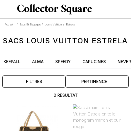
Accueil
/
Sacs Et Bagages
/
Louis Vuitton
/
Estrela
SACS
LOUIS VUITTON
ESTRELA
KEEPALL
ALMA
SPEEDY
CAPUCINES
NEVER
FILTRES
PERTINENCE
0 RÉSULTAT