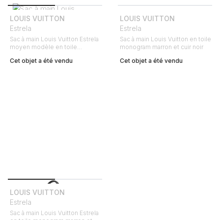
LOUIS VUITTON
LOUIS VUITTON
Estrela
Estrela
Sac à main Louis Vuitton Estrela
Sac à main Louis Vuitton en toile
moyen modèle en toile
monogram marron et cuir noir
monogram marron et cuir naturel
Cet objet a été vendu
Cet objet a été vendu
LOUIS VUITTON
Estrela
Sac à main Louis Vuitton Estrela