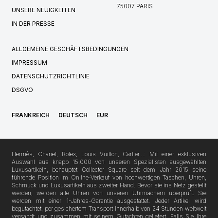
75007 PARIS
UNSERE NEUIGKEITEN
IN DER PRESSE
ALLGEMEINE GESCHÄFTSBEDINGUNGEN
IMPRESSUM
DATENSCHUTZRICHTLINIE
DSGVO
FRANKREICH
DEUTSCH
EUR
Hermès, Chanel, Rolex, Louis Vuitton, Cartier…: Mit einer exklusiven
Auswahl aus knapp 15.000 von unseren Spezialisten ausgewählten
Luxusartikeln, behauptet Collector Square seit dem Jahr 2015 seine
führende Position im Online-Verkauf von hochwertigen Taschen, Uhren,
Schmuck und Luxusartikeln aus zweiter Hand. Bevor sie ins Netz gestellt
werden, werden alle Uhren von unseren Uhrmachern überprüft. Sie
werden mit einer 1-Jahres-Garantie ausgestattet. Jeder Artikel wird
begutachtet, per gesichertem Transport innerhalb von 24 Stunden weltweit
versandt und zusammen mit seinem Gutachten geliefert. Falls Sie Ihre