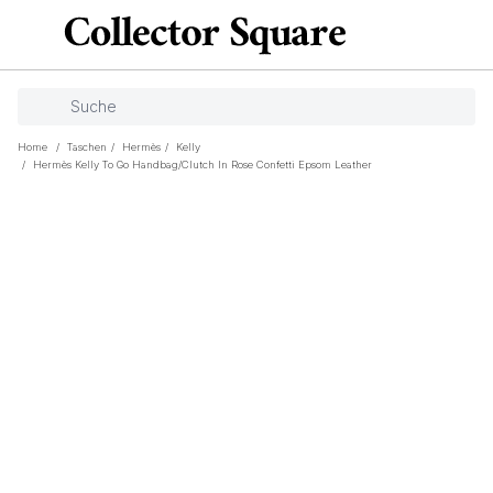
Home
/
Taschen
/
Hermès
/
Kelly
/
Hermès Kelly To Go Handbag/clutch In Rose Confetti Epsom Leather