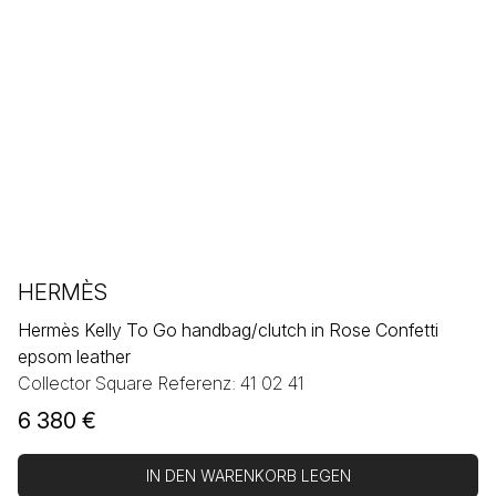
HERMÈS
Hermès Kelly To Go handbag/clutch in Rose Confetti
epsom leather
Collector Square Referenz: 41 02 41
6 380
€
IN DEN WARENKORB LEGEN