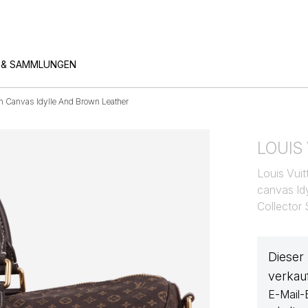
 & SAMMLUNGEN
m Canvas Idylle And Brown Leather
LOUIS
Louis Vui
canvas Idy
Collector
Dieser
verkau
E-Mail-