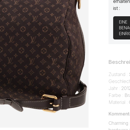
erhalten
ist :
EINE
BENA
EINR
Beschre
Zustand :
Geschlech
Jahr :
201
Farbe :
Br
Material :
Kommentar
Charming 