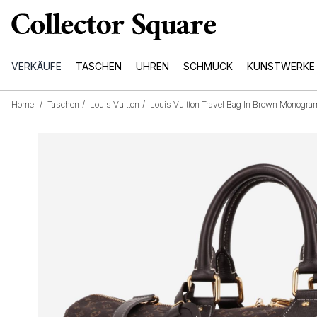
VERKÄUFE
TASCHEN
UHREN
SCHMUCK
KUNSTWERKE
Home
/
Taschen
/
Louis Vuitton
/
Louis Vuitton Travel Bag In Brown Monogra