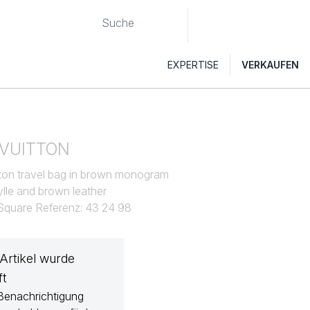
EXPERTISE
VERKAUFEN
 VUITTON
tton travel bag in brown monogram
lle and brown leather
 Square Referenz: 43 24 98
 Artikel wurde
ft
Benachrichtigung