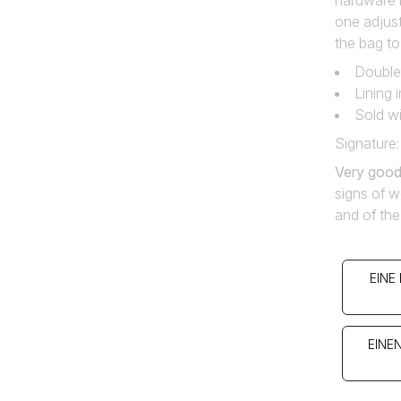
hardware i
one adjust
the bag to
Double 
Lining
Sold wi
Signature:
Very good
signs of w
and of the
EINE
EINE