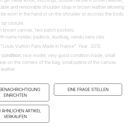
n gilt metal white, stitchings, double handle in brown leather,
able and removable shoulder strap in brown leather allowing
 be worn in the hand or on the shoulder or accross the body.
zip closure.
 in brown canvas, two patch pockets.
th name holder, padlock, dustbag, vendu sans clés.
 "Louis Vuitton Paris Made in France". Year : 2012.
 condition
:
nice model, very good condition inside, small
ear on the corners of the bag, small patina of the canvas
 leather.
 BENACHRICHTIGUNG
EINE FRAGE STELLEN
EINRICHTEN
N ÄHNLICHEN ARTIKEL
VERKAUFEN