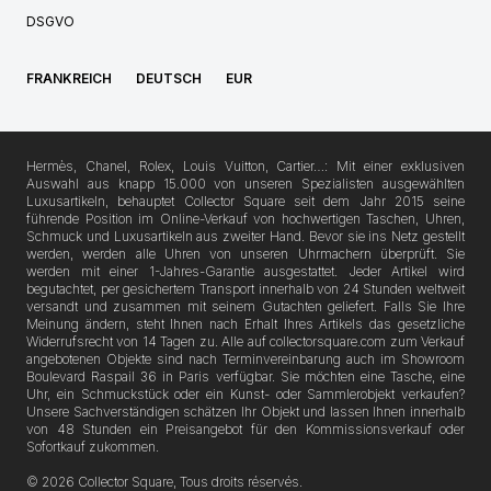
DSGVO
FRANKREICH
DEUTSCH
EUR
Hermès, Chanel, Rolex, Louis Vuitton, Cartier…: Mit einer exklusiven
Auswahl aus knapp 15.000 von unseren Spezialisten ausgewählten
Luxusartikeln, behauptet Collector Square seit dem Jahr 2015 seine
führende Position im Online-Verkauf von hochwertigen Taschen, Uhren,
Schmuck und Luxusartikeln aus zweiter Hand. Bevor sie ins Netz gestellt
werden, werden alle Uhren von unseren Uhrmachern überprüft. Sie
werden mit einer 1-Jahres-Garantie ausgestattet. Jeder Artikel wird
begutachtet, per gesichertem Transport innerhalb von 24 Stunden weltweit
versandt und zusammen mit seinem Gutachten geliefert. Falls Sie Ihre
Meinung ändern, steht Ihnen nach Erhalt Ihres Artikels das gesetzliche
Widerrufsrecht von 14 Tagen zu. Alle auf collectorsquare.com zum Verkauf
angebotenen Objekte sind nach Terminvereinbarung auch im Showroom
Boulevard Raspail 36 in Paris verfügbar. Sie möchten eine Tasche, eine
Uhr, ein Schmuckstück oder ein Kunst- oder Sammlerobjekt verkaufen?
Unsere Sachverständigen schätzen Ihr Objekt und lassen Ihnen innerhalb
von 48 Stunden ein Preisangebot für den Kommissionsverkauf oder
Sofortkauf zukommen.
© 2026 Collector Square, Tous droits réservés.