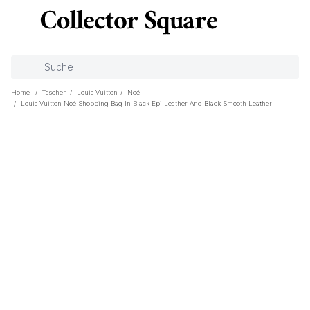
Home
/
Taschen
/
Louis Vuitton
/
Noé
/
Louis Vuitton Noé Shopping Bag In Black Epi Leather And Black Smooth Leather