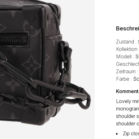
Beschre
Zustand :
Kollektion
Modell :
S
Geschlech
Zeitraum 
Farbe :
Sc
Kommentar
Lovely min
monogram 
shoulder s
shoulder o
Zip clo