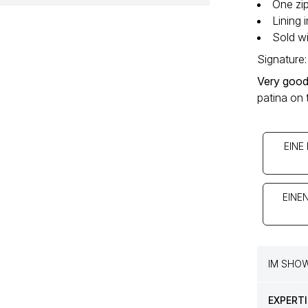
One zip
Lining 
Sold wi
Signature:
Very good
patina on 
EINE
EINE
IM SHO
EXPERTI