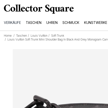
VERKÄUFE
TASCHEN
UHREN
SCHMUCK
KUNSTWERKE
Home
/
Taschen
/
Louis Vuitton
/
Soft Trunk
/
Louis Vuitton Soft Trunk Mini Shoulder Bag In Black And Grey Monogram Can