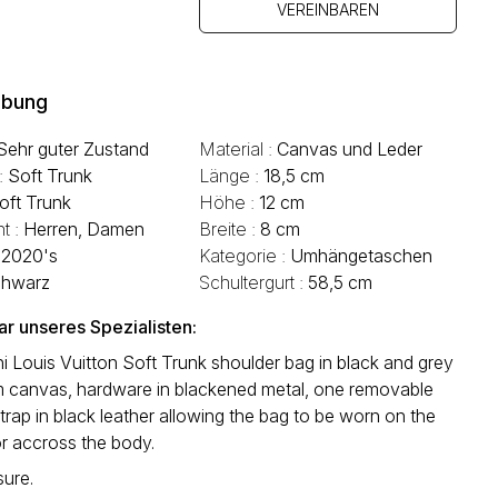
VEREINBAREN
ibung
Sehr guter Zustand
Material :
Canvas und Leder
 :
Soft Trunk
Länge :
18,5 cm
oft Trunk
Höhe :
12 cm
t :
Herren, Damen
Breite :
8 cm
:
2020's
Kategorie :
Umhängetaschen
hwarz
Schultergurt :
58,5 cm
 unseres Spezialisten:
i Louis Vuitton Soft Trunk shoulder bag in black and grey
canvas, hardware in blackened metal, one removable
trap in black leather allowing the bag to be worn on the
r accross the body.
sure.