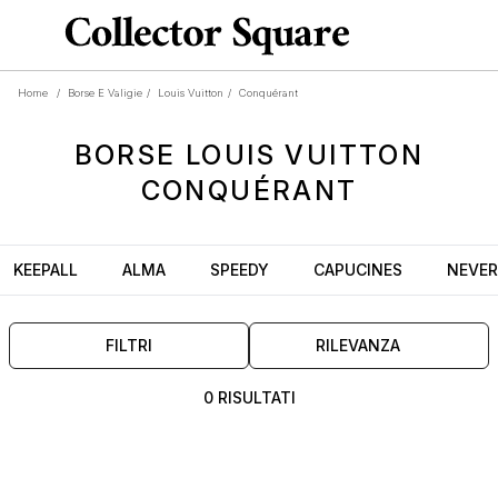
Home
/
Borse E Valigie
/
Louis Vuitton
/
Conquérant
BORSE
LOUIS VUITTON
CONQUÉRANT
KEEPALL
ALMA
SPEEDY
CAPUCINES
NEVER
FILTRI
RILEVANZA
0 RISULTATI