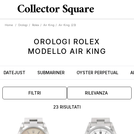
Home
/
Orologi
/
Rolex
/
Air King
/
Air King
(23)
OROLOGI
ROLEX
MODELLO
AIR KING
DATEJUST
SUBMARINER
OYSTER PERPETUAL
A
FILTRI
RILEVANZA
23 RISULTATI