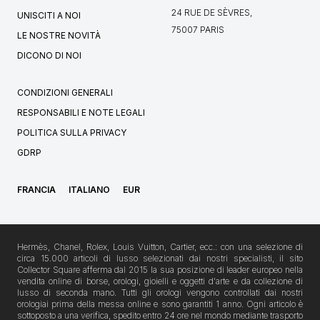
24 RUE DE SÈVRES,
UNISCITI A NOI
75007 PARIS
LE NOSTRE NOVITÀ
DICONO DI NOI
CONDIZIONI GENERALI
RESPONSABILI E NOTE LEGALI
POLITICA SULLA PRIVACY
GDRP
FRANCIA
ITALIANO
EUR
Hermès, Chanel, Rolex, Louis Vuitton, Cartier, ecc.: con una selezione di
circa 15.000 articoli di lusso selezionati dai nostri specialisti, il sito
Collector Square afferma dal 2015 la sua posizione di leader europeo nella
vendita online di borse, orologi, gioielli e oggetti d'arte e da collezione di
lusso di seconda mano. Tutti gli orologi vengono controllati dai nostri
orologiai prima della messa online e sono garantiti 1 anno. Ogni articolo è
sottoposto a una verifica, spedito entro 24 ore nel mondo mediante trasporto