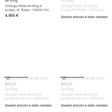
Air King
Air King
Orologio Rolex Air King in
Orologio Rolex Air King in
acciaio, rif.: Rolex - 114200 Circa
acciaio Ref: Rolex - 14010 Circa
2007
2003
4.950
€
Questo articolo è stato venduto
ROLEX
ROLEX
Air King
Air King
Orologio Rolex Air King in
Orologio Rolex Air King in
acciaio Ref: Rolex - 14000 Circa
acciaio Ref: Rolex - 114200 Circa
1996
2013
Questo articolo è stato venduto
Questo articolo è stato venduto