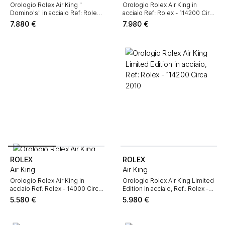
Orologio Rolex Air King "
Orologio Rolex Air King in
Domino's" in acciaio Ref: Rolex -
acciaio Ref: Rolex - 114200 Circa
14000M Circa 2005
2007
7.880
€
7.980
€
ROLEX
ROLEX
Air King
Air King
Orologio Rolex Air King in
Orologio Rolex Air King Limited
acciaio Ref: Rolex - 14000 Circa
Edition in acciaio, Ref.: Rolex -
1998
114200 Circa 2010
5.580
€
5.980
€