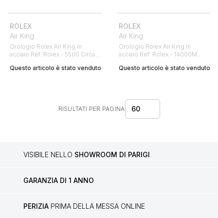
ROLEX
ROLEX
Air King
Air King
Orologio Rolex Air King in
Orologio Rolex Air King in
acciaio Ref: Rolex - 5500 Circa
acciaio Ref: Rolex - 14000M
1977
Circa 2001
Questo articolo è stato venduto
Questo articolo è stato venduto
60
RISULTATI PER PAGINA
VISIBILE NELLO
SHOWROOM DI PARIGI
GARANZIA DI 1 ANNO
PERIZIA
PRIMA DELLA MESSA ONLINE