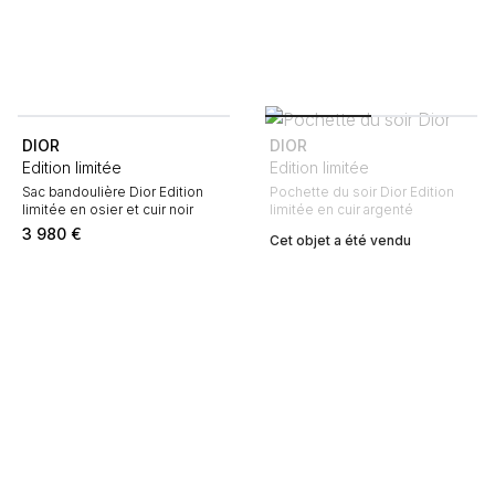
DIOR
DIOR
Edition limitée
Edition limitée
Sac bandoulière Dior Edition
Pochette du soir Dior Edition
limitée en osier et cuir noir
limitée en cuir argenté
3 980
€
Cet objet a été vendu