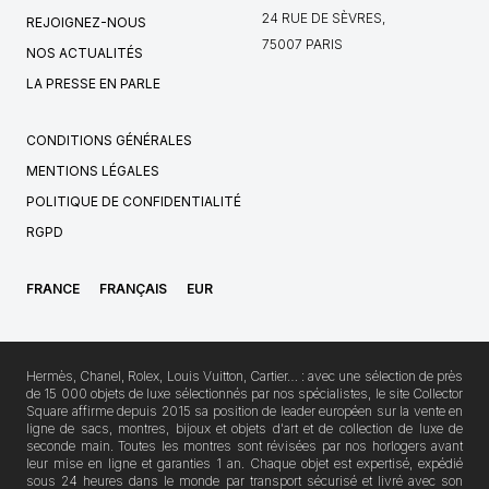
24 RUE DE SÈVRES,
REJOIGNEZ-NOUS
75007 PARIS
NOS ACTUALITÉS
LA PRESSE EN PARLE
CONDITIONS GÉNÉRALES
MENTIONS LÉGALES
POLITIQUE DE CONFIDENTIALITÉ
RGPD
FRANCE
FRANÇAIS
EUR
Hermès, Chanel, Rolex, Louis Vuitton, Cartier… : avec une sélection de près
de 15 000 objets de luxe sélectionnés par nos spécialistes, le site Collector
Square affirme depuis 2015 sa position de leader européen sur la vente en
ligne de sacs, montres, bijoux et objets d'art et de collection de luxe de
seconde main. Toutes les montres sont révisées par nos horlogers avant
leur mise en ligne et garanties 1 an. Chaque objet est expertisé, expédié
sous 24 heures dans le monde par transport sécurisé et livré avec son