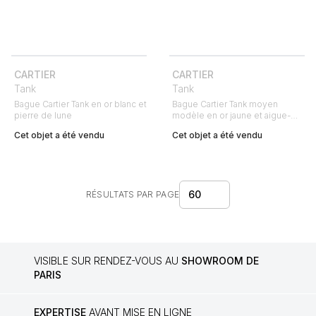
CARTIER
CARTIER
Tank
Tank
Bague Cartier Tank en or blanc et
Bague Cartier Tank moyen
pierre de lune
modèle en or jaune et aigue-
marine
Cet objet a été vendu
Cet objet a été vendu
60
RÉSULTATS PAR PAGE
VISIBLE SUR RENDEZ-VOUS AU
SHOWROOM DE
PARIS
EXPERTISE
AVANT MISE EN LIGNE