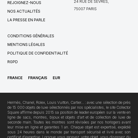
24 RUE DE SÈVRES,
REJOIGNEZ-NOUS
75007 PARIS
NOS ACTUALITÉS
LA PRESSE EN PARLE
CONDITIONS GÉNÉRALES
MENTIONS LÉGALES
POLITIQUE DE CONFIDENTIALITÉ
RGPD
FRANCE
FRANÇAIS
EUR
Hermès, Chanel, Rolex, Louis Vuitton, Cartier… : avec une sélection de près
de 15 000 objets de luxe sélectionnés par nos spécialistes, le site Collector
Square affirme depuis 2015 sa position de leader européen sur la vente en
ligne de sacs, montres, bijoux et objets d'art et de collection de luxe de
seconde main. Toutes les montres sont révisées par nos horlogers avant
leur mise en ligne et garanties 1 an. Chaque objet est expertisé, expédié
sous 24 heures dans le monde par transport sécurisé et livré avec son
certificat d'expertise. Lorsque vous recevez votre objet, vous disposez du