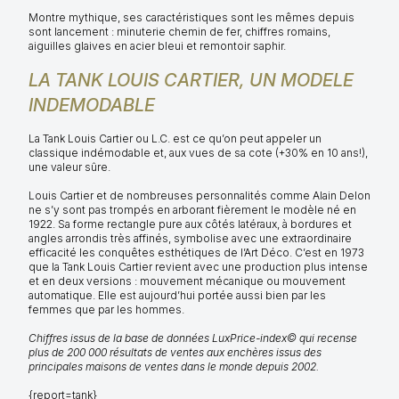
Montre mythique, ses caractéristiques sont les mêmes depuis
sont lancement : minuterie chemin de fer, chiffres romains,
aiguilles glaives en acier bleui et remontoir saphir.
LA TANK LOUIS CARTIER, UN MODELE
INDEMODABLE
La Tank Louis Cartier ou L.C. est ce qu’on peut appeler un
classique indémodable et, aux vues de sa cote (+30% en 10 ans!),
une valeur sûre.
Louis Cartier et de nombreuses personnalités comme Alain Delon
ne s’y sont pas trompés en arborant fièrement le modèle né en
1922. Sa forme rectangle pure aux côtés latéraux, à bordures et
angles arrondis très affinés, symbolise avec une extraordinaire
efficacité les conquêtes esthétiques de l’Art Déco. C’est en 1973
que la Tank Louis Cartier revient avec une production plus intense
et en deux versions : mouvement mécanique ou mouvement
automatique. Elle est aujourd’hui portée aussi bien par les
femmes que par les hommes.
Chiffres issus de la base de données LuxPrice-index© qui recense
plus de 200 000 résultats de ventes aux enchères issus des
principales maisons de ventes dans le monde depuis 2002.
{report=tank}