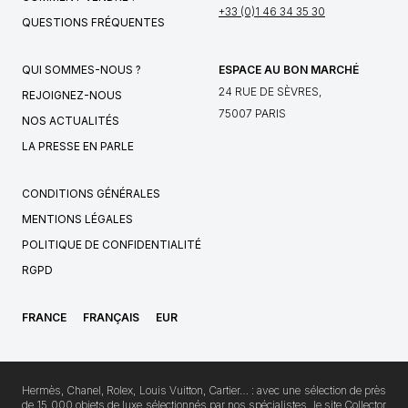
+33 (0)1 46 34 35 30
QUESTIONS FRÉQUENTES
QUI SOMMES-NOUS ?
ESPACE AU BON MARCHÉ
24 RUE DE SÈVRES,
REJOIGNEZ-NOUS
75007 PARIS
NOS ACTUALITÉS
LA PRESSE EN PARLE
CONDITIONS GÉNÉRALES
MENTIONS LÉGALES
POLITIQUE DE CONFIDENTIALITÉ
RGPD
FRANCE
FRANÇAIS
EUR
Hermès, Chanel, Rolex, Louis Vuitton, Cartier… : avec une sélection de près
de 15 000 objets de luxe sélectionnés par nos spécialistes, le site Collector