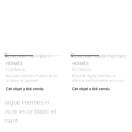
HERMÈS
HERMÈS
H d'Ancre
H d'Ancre
Bracelet Hermès H d'Ancre en
Bracelet rigide Hermès H
or blanc et diamant
d'Ancre petit modèle en or rose
et diamants
Cet objet a été vendu
Cet objet a été vendu