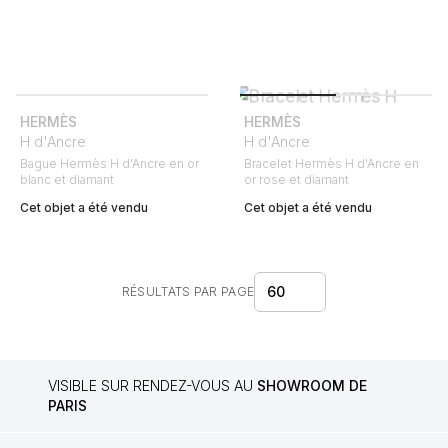
HERMÈS
HERMÈS
H d'Ancre
H d'Ancre
Bague Hermès H d'Ancre en or
Bracelet Hermès H d'Ancre en
blanc et diamant
or rose et diamant
Cet objet a été vendu
Cet objet a été vendu
60
RÉSULTATS PAR PAGE
VISIBLE SUR RENDEZ-VOUS AU
SHOWROOM DE
PARIS