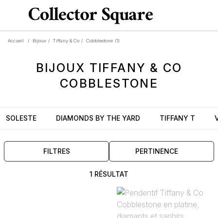
Accueil
/
Bijoux
/
Tiffany & Co
/
Cobblestone
(1)
BIJOUX
TIFFANY & CO
COBBLESTONE
SOLESTE
DIAMONDS BY THE YARD
TIFFANY T
FILTRES
PERTINENCE
1 RÉSULTAT