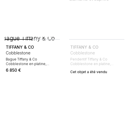
TIFFANY & CO
TIFFANY & CO
Cobblestone
Cobblestone
Bague Tiffany & Co
Pendentif Tiffany & Co
Cobblestone en platine,
Cobblestone en platine,
diamants et saphirs rose
diamants et saphirs
6 850
€
Cet objet a été vendu