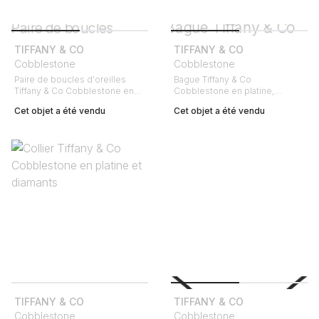
TIFFANY & CO
TIFFANY & CO
Cobblestone
Cobblestone
Paire de boucles d'oreilles
Bague Tiffany & Co
Tiffany & Co Cobblestone en
Cobblestone en platine,
platine, diamants et saphirs
diamants et saphirs
Cet objet a été vendu
Cet objet a été vendu
TIFFANY & CO
TIFFANY & CO
Cobblestone
Cobblestone