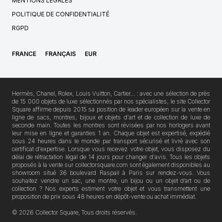
MENTIONS LÉGALES
POLITIQUE DE CONFIDENTIALITÉ
RGPD
FRANCE
FRANÇAIS
EUR
Hermès, Chanel, Rolex, Louis Vuitton, Cartier… : avec une sélection de près
de 15 000 objets de luxe sélectionnés par nos spécialistes, le site Collector
Square affirme depuis 2015 sa position de leader européen sur la vente en
ligne de sacs, montres, bijoux et objets d'art et de collection de luxe de
seconde main. Toutes les montres sont révisées par nos horlogers avant
leur mise en ligne et garanties 1 an. Chaque objet est expertisé, expédié
sous 24 heures dans le monde par transport sécurisé et livré avec son
certificat d'expertise. Lorsque vous recevez votre objet, vous disposez du
délai de rétractation légal de 14 jours pour changer d'avis. Tous les objets
proposés à la vente sur collectorsquare.com sont également disponibles au
showroom situé 36 boulevard Raspail à Paris sur rendez-vous. Vous
souhaitez vendre un sac, une montre, un bijou ou un objet d’art ou de
collection ? Nos experts estiment votre objet et vous transmettent une
proposition de prix sous 48 heures en dépôt-vente ou achat immédiat.
© 2026 Collector Square, Tous droits réservés.