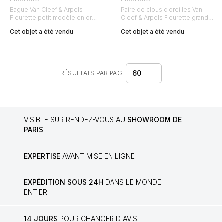
Bague Van Cleef & Arpels
Paire de clous d'oreilles Van
Fleurette petit modèle en or
Cleef & Arpels Fleurette grands
blanc et diamants
modèles en or jaune et
Cet objet a été vendu
Cet objet a été vendu
diamants
60
RÉSULTATS PAR PAGE
VISIBLE SUR RENDEZ-VOUS AU
SHOWROOM DE
PARIS
EXPERTISE
AVANT MISE EN LIGNE
EXPÉDITION SOUS 24H
DANS LE MONDE
ENTIER
14 JOURS
POUR CHANGER D'AVIS