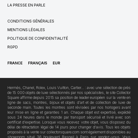
LA PRESSE EN PARLE
CONDITIONS GÉNÉRALES
MENTIONS LÉGALES
POLITIQUE DE CONFIDENTIALITÉ
RGPD
FRANCE
FRANÇAIS
EUR
Hermès, Chanel, Rolex, Louis Vuitton, Cartier… : avec une sélection de près
de 15 000 objets de luxe sélectionnés par nos spécialistes, le site Collector
Square affirme depuis 2015 sa position de leader européen sur la vente en
ligne de sacs, montres, bijoux et objets d'art et de collection de luxe de
seconde main. Toutes les montres sont révisées par nos horlogers avant
leur mise en ligne et garanties 1 an. Chaque objet est expertisé, expédié
sous 24 heures dans le monde par transport sécurisé et livré avec son
certificat d'expertise. Lorsque vous recevez votre objet, vous disposez du
délai de rétractation légal de 14 jours pour changer d'avis. Tous les objets
proposés à la vente sur collectorsquare.com sont également disponibles au
showroom situé 36 boulevard Raspail à Paris sur rendez-vous. Vous