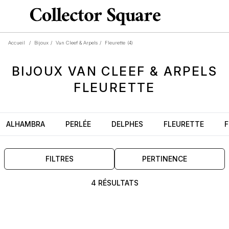
Accueil
/
Bijoux
/
Van Cleef & Arpels
/
Fleurette
(4)
BIJOUX
VAN CLEEF & ARPELS
FLEURETTE
ALHAMBRA
PERLÉE
DELPHES
FLEURETTE
F
FILTRES
PERTINENCE
4 RÉSULTATS