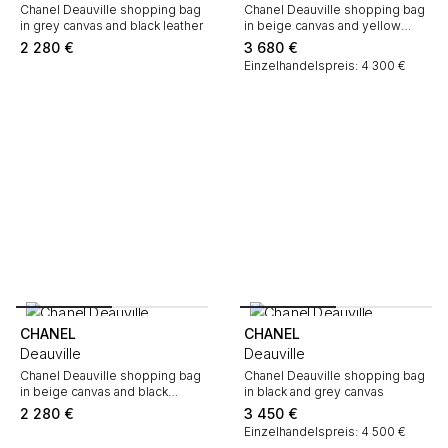
Chanel Deauville shopping bag
Chanel Deauville shopping bag
in grey canvas and black leather
in beige canvas and yellow
leather
2 280
€
3 680
€
Einzelhandelspreis: 4 300 €
CHANEL
CHANEL
Deauville
Deauville
Chanel Deauville shopping bag
Chanel Deauville shopping bag
in beige canvas and black
in black and grey canvas
leather
2 280
€
3 450
€
Einzelhandelspreis: 4 500 €