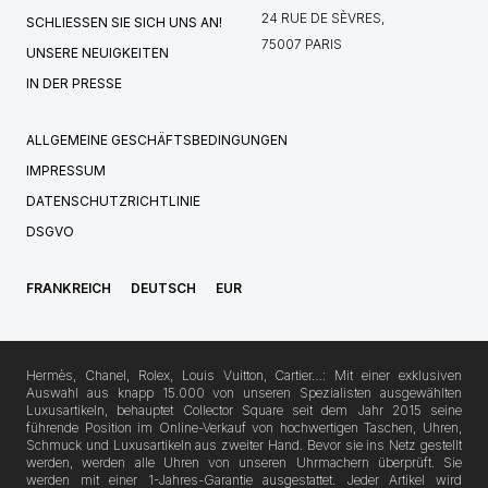
24 RUE DE SÈVRES,
SCHLIESSEN SIE SICH UNS AN!
75007 PARIS
UNSERE NEUIGKEITEN
IN DER PRESSE
ALLGEMEINE GESCHÄFTSBEDINGUNGEN
IMPRESSUM
DATENSCHUTZRICHTLINIE
DSGVO
FRANKREICH
DEUTSCH
EUR
Hermès, Chanel, Rolex, Louis Vuitton, Cartier…: Mit einer exklusiven
Auswahl aus knapp 15.000 von unseren Spezialisten ausgewählten
Luxusartikeln, behauptet Collector Square seit dem Jahr 2015 seine
führende Position im Online-Verkauf von hochwertigen Taschen, Uhren,
Schmuck und Luxusartikeln aus zweiter Hand. Bevor sie ins Netz gestellt
werden, werden alle Uhren von unseren Uhrmachern überprüft. Sie
werden mit einer 1-Jahres-Garantie ausgestattet. Jeder Artikel wird