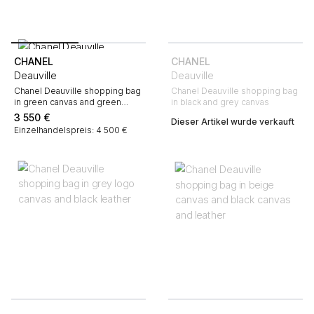
CHANEL
CHANEL
Deauville
Deauville
Chanel Deauville shopping bag
Chanel Deauville shopping bag
in green canvas and green
in black and grey canvas
leather
3 550
€
Dieser Artikel wurde verkauft
Einzelhandelspreis: 4 500 €