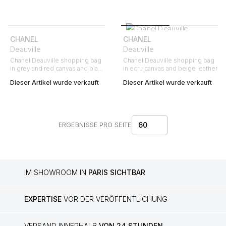
CHANEL
CHANEL
Deauville
Deauville
Chanel Deauville shopping bag
Chanel Deauville shopping bag
in grey and red canvas and black
in ecru canvas and beige leather
leather
Dieser Artikel wurde verkauft
Dieser Artikel wurde verkauft
60
ERGEBNISSE PRO SEITE
IM SHOWROOM IN
PARIS SICHTBAR
EXPERTISE
VOR DER VERÖFFENTLICHUNG
VERSAND INNERHALB
VON 24 STUNDEN