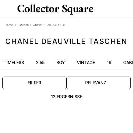
Home
/
Taschen
/
Chanel
/
Deauville
(13)
CHANEL
DEAUVILLE
TASCHEN
TIMELESS
2.55
BOY
VINTAGE
19
GABR
FILTER
RELEVANZ
13 ERGEBNISSE