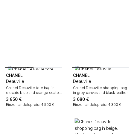
CHANEL
CHANEL
Deauville
Deauville
Chanel Deauville tote bag in
Chanel Deauville shopping bag
electric blue and orange coated
in grey canvas and black leather
canvas and electric blue leather
3 850
€
3 680
€
Einzelhandelspreis: 4 500 €
Einzelhandelspreis: 4 300 €