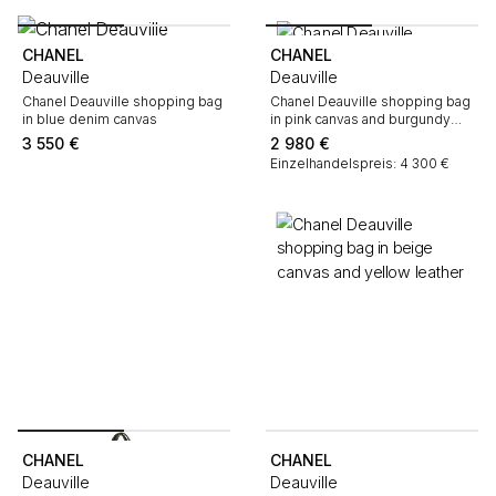
CHANEL
CHANEL
Deauville
Deauville
Chanel Deauville shopping bag
Chanel Deauville shopping bag
in blue denim canvas
in pink canvas and burgundy
leather
3 550
€
2 980
€
Einzelhandelspreis: 4 300 €
CHANEL
CHANEL
Deauville
Deauville