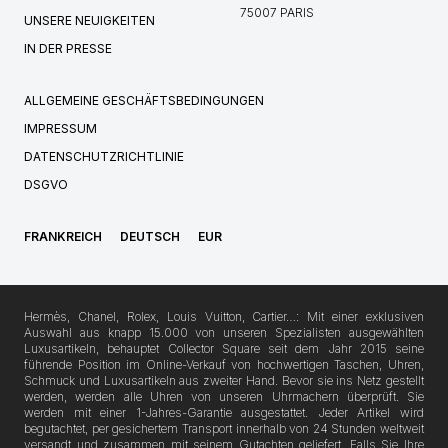
75007 PARIS
UNSERE NEUIGKEITEN
IN DER PRESSE
ALLGEMEINE GESCHÄFTSBEDINGUNGEN
IMPRESSUM
DATENSCHUTZRICHTLINIE
DSGVO
FRANKREICH
DEUTSCH
EUR
Hermès, Chanel, Rolex, Louis Vuitton, Cartier…: Mit einer exklusiven
Auswahl aus knapp 15.000 von unseren Spezialisten ausgewählten
Luxusartikeln, behauptet Collector Square seit dem Jahr 2015 seine
führende Position im Online-Verkauf von hochwertigen Taschen, Uhren,
Schmuck und Luxusartikeln aus zweiter Hand. Bevor sie ins Netz gestellt
werden, werden alle Uhren von unseren Uhrmachern überprüft. Sie
werden mit einer 1-Jahres-Garantie ausgestattet. Jeder Artikel wird
begutachtet, per gesichertem Transport innerhalb von 24 Stunden weltweit
versandt und zusammen mit seinem Gutachten geliefert. Falls Sie Ihre