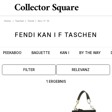
Home
/
Taschen
/
Fendi
/
Kan I F
(1)
FENDI
KAN I F
TASCHEN
PEEKABOO
BAGUETTE
KAN I
BY THE WAY
FILTER
RELEVANZ
1 ERGEBNIS