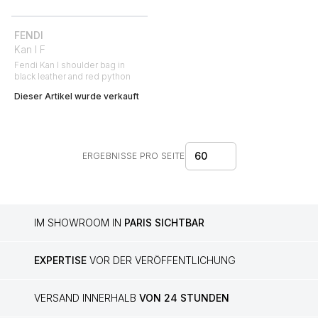
FENDI
Kan I F
Fendi Kan I shoulder bag in
black leather and red python
Dieser Artikel wurde verkauft
60
ERGEBNISSE PRO SEITE
IM SHOWROOM IN
PARIS SICHTBAR
EXPERTISE
VOR DER VERÖFFENTLICHUNG
VERSAND INNERHALB
VON 24 STUNDEN