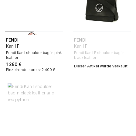
FENDI
FENDI
Kan I F
Kan I F
Fendi Kan I shoulder bag in pink
Fendi Kan I F shoulder bag in
leather
black leather
1 280
€
Dieser Artikel wurde verkauft
Einzelhandelspreis: 2 400 €