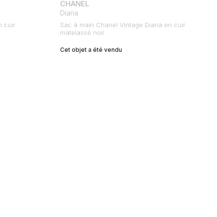
CHANEL
Diana
 cuir
Sac à main Chanel Vintage Diana en cuir
matelassé noir
Cet objet a été vendu