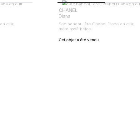
CHANEL
Diana
en cuir
Sac bandoulière Chanel Diana en cuir
matelassé beige
Cet objet a été vendu