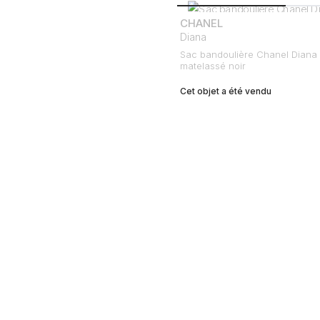
CHANEL
Diana
Sac bandoulière Chanel Diana 
matelassé noir
Cet objet a été vendu