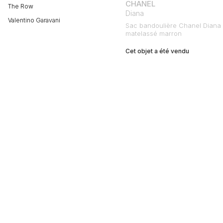
CHANEL
The Row
Diana
Valentino Garavani
Sac bandoulière Chanel Diana 
matelassé marron
Cet objet a été vendu