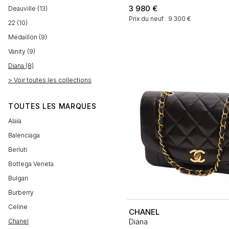
3 980
€
Deauville (13)
Prix du neuf : 9 300 €
22 (10)
Medaillon (9)
Vanity (9)
Diana (8)
> Voir toutes les collections
TOUTES LES MARQUES
Alaïa
Balenciaga
Berluti
Bottega Veneta
Bulgari
Burberry
Celine
CHANEL
Diana
Chanel