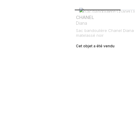
CHANEL
Diana
Sac bandoulière Chanel Diana 
matelassé noir
Cet objet a été vendu