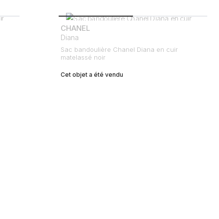
CHANEL
Diana
Sac bandoulière Chanel Diana en cuir
matelassé noir
Cet objet a été vendu