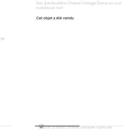
Sac bandoulière Chanel Vintage Diana en cuir
matelassé noir
Cet objet a été vendu