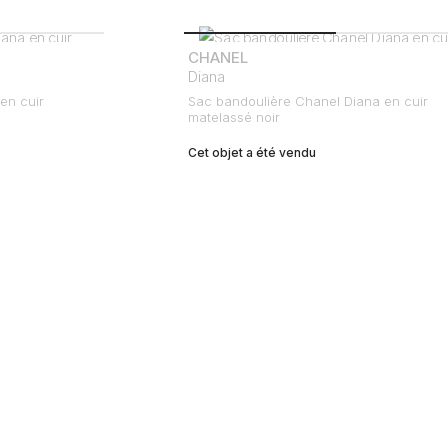
CHANEL
Diana
en cuir
Sac bandoulière Chanel Diana en cuir
matelassé noir
Cet objet a été vendu