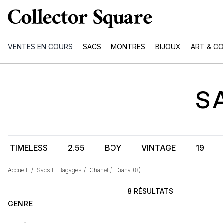
VENTES EN COURS
SACS
MONTRES
BIJOUX
ART & C
S
TIMELESS
2.55
BOY
VINTAGE
19
Accueil
/
Sacs Et Bagages
/
Chanel
/
Diana
(8)
8 RÉSULTATS
GENRE