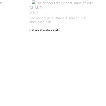
CHANEL
Diana
Sac bandoulière Chanel Diana en cuir
matelassé noir
Cet objet a été vendu