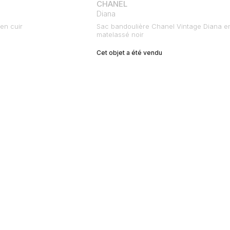
CHANEL
Diana
en cuir
Sac bandoulière Chanel Vintage Diana en
matelassé noir
Cet objet a été vendu