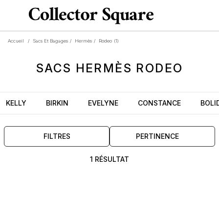
Accueil
/
Sacs Et Bagages
/
Hermès
/
Rodeo
(1)
SACS
HERMÈS
RODEO
KELLY
BIRKIN
EVELYNE
CONSTANCE
BOLI
FILTRES
PERTINENCE
1 RÉSULTAT