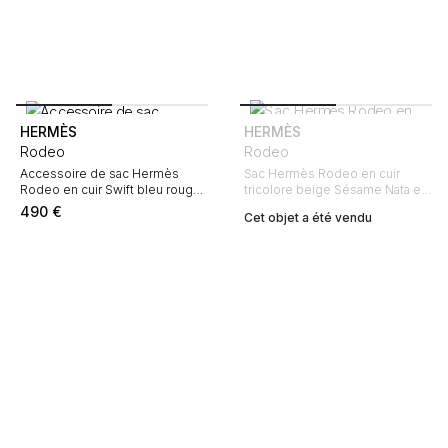
HERMÈS
HERMÈS
Rodeo
Rodeo
Accessoire de sac Hermès
Sac Hermès Rodeo en cuir
Rodeo en cuir Swift bleu rouge
tricolore beige Sésame Nata et
et Terre Battue
jaune
490
€
Cet objet a été vendu