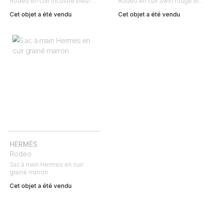
Rodeo en cuir tricolore bleu-
Rodeo en cuir Swift rouge et
marine marron et orange
orange
Cet objet a été vendu
Cet objet a été vendu
HERMÈS
Rodeo
Sac à main Hermes en cuir
grainé marron
Cet objet a été vendu