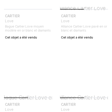
CARTIER
CARTIER
Love
Love
Bague Cartier Love moyen
Alliance Cartier Love pavé en or
modèle en or blanc et diamants
blanc et diamants
Cet objet a été vendu
Cet objet a été vendu
CARTIER
CARTIER
Love
Love