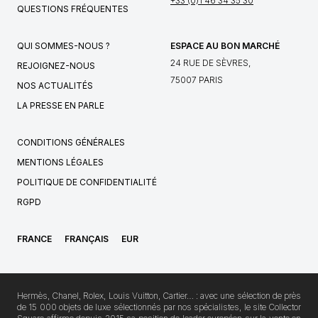
+33 (0)1 46 34 35 30
QUESTIONS FRÉQUENTES
QUI SOMMES-NOUS ?
ESPACE AU BON MARCHÉ
24 RUE DE SÈVRES,
REJOIGNEZ-NOUS
75007 PARIS
NOS ACTUALITÉS
LA PRESSE EN PARLE
CONDITIONS GÉNÉRALES
MENTIONS LÉGALES
POLITIQUE DE CONFIDENTIALITÉ
RGPD
FRANCE
FRANÇAIS
EUR
Hermès, Chanel, Rolex, Louis Vuitton, Cartier… : avec une sélection de près
de 15 000 objets de luxe sélectionnés par nos spécialistes, le site Collector