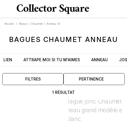
Accueil
/
Bijoux
/
Chaumet
/
Anneau
(1)
BAGUES
CHAUMET
ANNEAU
LIEN
ATTRAPE MOI SI TU M'AIMES
ANNEAU
JOS
FILTRES
PERTINENCE
1 RÉSULTAT