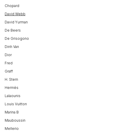
Chopard
David Webb
David Yurman
De Beers
De Grisogono
Dinh Van
Dior
Fred
Graff
H. Stern
Hermès
Lalaounis
Louis Vuitton
Marina B
Mauboussin
Mellerio