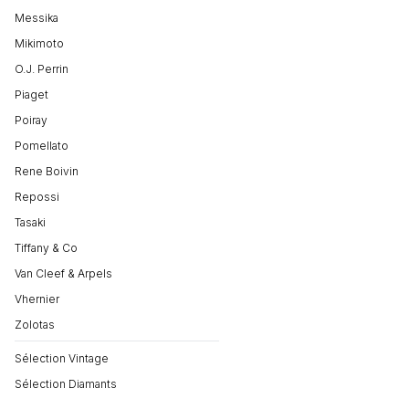
Messika
Mikimoto
O.J. Perrin
Piaget
Poiray
Pomellato
Rene Boivin
Repossi
Tasaki
Tiffany & Co
Van Cleef & Arpels
Vhernier
Zolotas
Sélection Vintage
Sélection Diamants