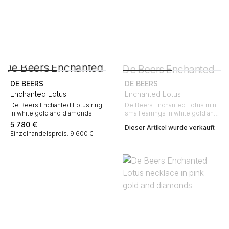
DE BEERS
DE BEERS
Enchanted Lotus
Enchanted Lotus
De Beers Enchanted Lotus ring
De Beers Enchanted Lotus mini
in white gold and diamonds
small earrings in white gold and
diamonds
5 780
€
Dieser Artikel wurde verkauft
Einzelhandelspreis: 9 600 €