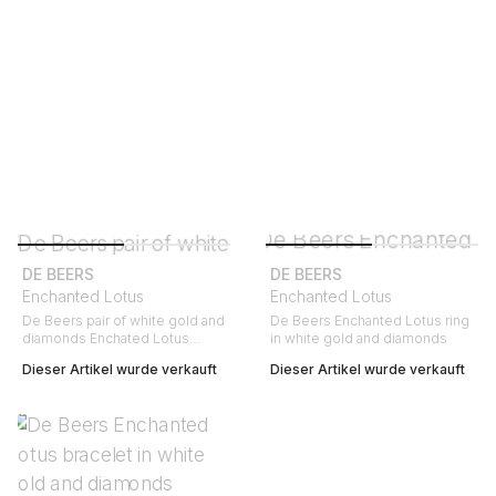
DE BEERS
DE BEERS
Enchanted Lotus
Enchanted Lotus
De Beers pair of white gold and
De Beers Enchanted Lotus ring
diamonds Enchated Lotus
in white gold and diamonds
earrings
Dieser Artikel wurde verkauft
Dieser Artikel wurde verkauft