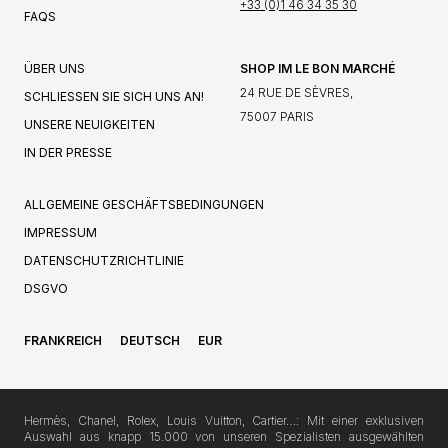
+33 (0)1 46 34 35 30
FAQS
ÜBER UNS
SHOP IM LE BON MARCHÉ
24 RUE DE SÈVRES,
SCHLIESSEN SIE SICH UNS AN!
75007 PARIS
UNSERE NEUIGKEITEN
IN DER PRESSE
ALLGEMEINE GESCHÄFTSBEDINGUNGEN
IMPRESSUM
DATENSCHUTZRICHTLINIE
DSGVO
FRANKREICH
DEUTSCH
EUR
Hermès, Chanel, Rolex, Louis Vuitton, Cartier…: Mit einer exklusiven
Auswahl aus knapp 15.000 von unseren Spezialisten ausgewählten