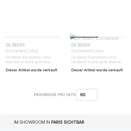
DE BEERS
DE BEERS
Enchanted Lotus
Enchanted Lotus
De Beers Enchanted Lotus
De Beers Enchanted Lotus
bracelet in white gold and
necklace in pink gold, enamel
diamonds
and diamonds
Dieser Artikel wurde verkauft
Dieser Artikel wurde verkauft
60
ERGEBNISSE PRO SEITE
IM SHOWROOM IN
PARIS SICHTBAR