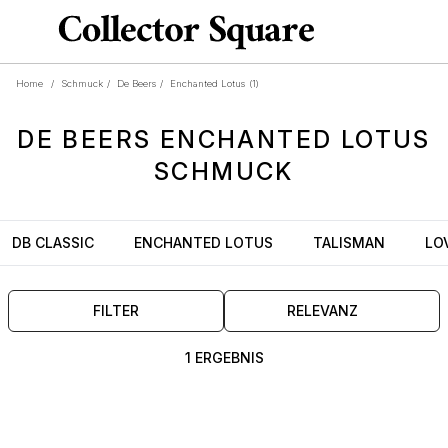
Home
/
Schmuck
/
De Beers
/
Enchanted Lotus
(1)
DE BEERS
ENCHANTED LOTUS
SCHMUCK
DB CLASSIC
ENCHANTED LOTUS
TALISMAN
LO
FILTER
RELEVANZ
1 ERGEBNIS