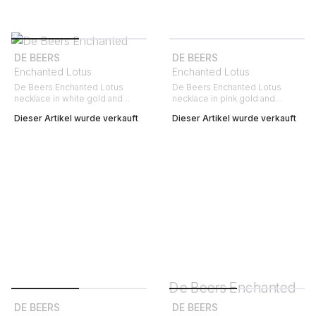
DE BEERS
DE BEERS
Enchanted Lotus
Enchanted Lotus
De Beers Enchanted Lotus
De Beers Enchanted Lotus
necklace in white gold and
necklace in pink gold and
diamonds
diamonds
Dieser Artikel wurde verkauft
Dieser Artikel wurde verkauft
DE BEERS
DE BEERS