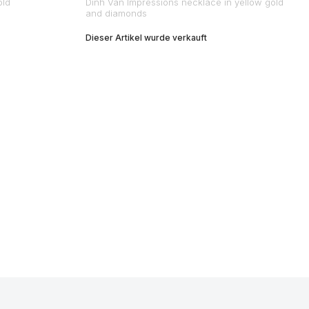
old
Dinh Van Impressions necklace in yellow gold
and diamonds
Dieser Artikel wurde verkauft