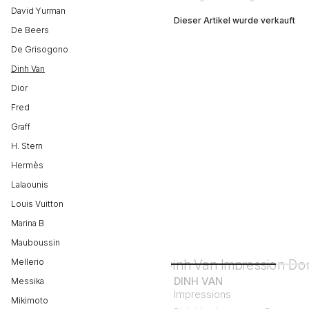
David Yurman
Dieser Artikel wurde verkauft
De Beers
De Grisogono
Dinh Van
Dior
Fred
Graff
H. Stern
Hermès
Lalaounis
Louis Vuitton
Marina B
Mauboussin
Mellerio
DINH VAN
Messika
Impressions
Mikimoto