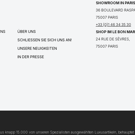
SHOWROOM IN PARI
36 BOULEVARD RASPA
75007 PARIS
+33 (0)1 46 34 35 30
UNS
ÜBER UNS
SHOP IM LE BON MA
24 RUE DE SÈVRES,
SCHLIESSEN SIE SICH UNS AN!
75007 PARIS
UNSERE NEUIGKEITEN
IN DER PRESSE
 aus knapp 15.000 von unseren Spezialisten ausgewählten Luxusartikeln, behauptet 