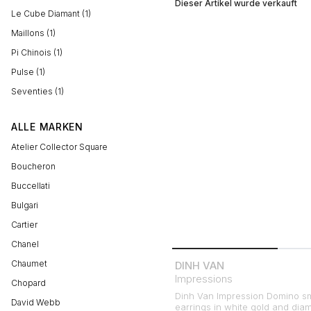
Dieser Artikel wurde verkauft
Le Cube Diamant (1)
Maillons (1)
Pi Chinois (1)
Pulse (1)
Seventies (1)
ALLE MARKEN
Atelier Collector Square
Boucheron
Buccellati
Bulgari
Cartier
Chanel
Chaumet
DINH VAN
Impressions
Chopard
Dinh Van Impression Domino s
David Webb
earrings in white gold and di