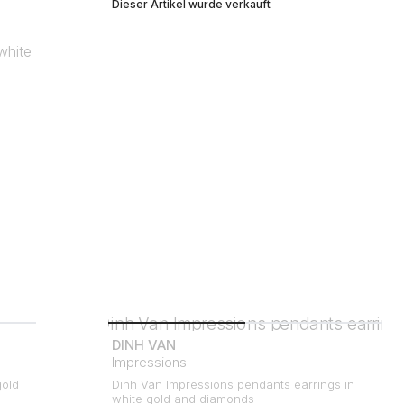
Dieser Artikel wurde verkauft
DINH VAN
Impressions
gold
Dinh Van Impressions pendants earrings in
white gold and diamonds