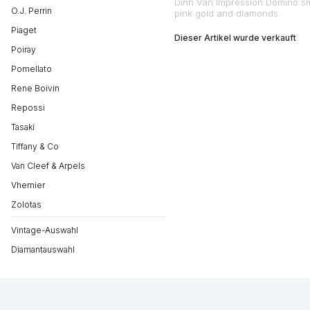
Dinh Van Impression Domino sma
O.J. Perrin
pink gold and diamonds
Piaget
Dieser Artikel wurde verkauft
Poiray
Pomellato
Rene Boivin
Repossi
Tasaki
Tiffany & Co
Van Cleef & Arpels
Vhernier
Zolotas
Vintage-Auswahl
Diamantauswahl