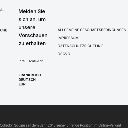
S
IL,
Melden Sie
sich an, um
unsere
ALLGEMEINE GESCHÄFTSBEDINGUNGEN
RCHÉ
Vorschauen
IMPRESSUM
zu erhalten
DATENSCHUTZRICHTLINIE
DSGVO
FRANKREICH
DEUTSCH
EUR
Collector Square seit dem Jahr 2015 seine führende Position im Online-Verkauf