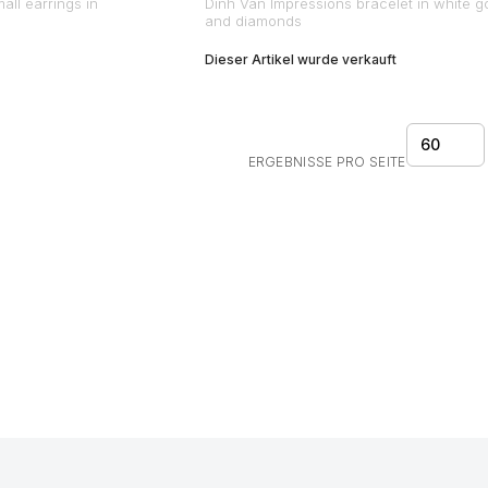
ll earrings in
Dinh Van Impressions bracelet in white g
and diamonds
Dieser Artikel wurde verkauft
60
ERGEBNISSE PRO SEITE