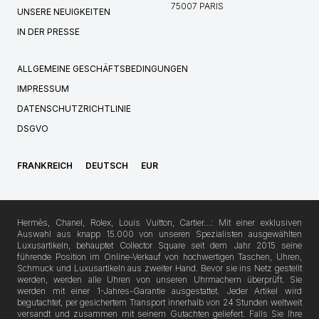
75007 PARIS
UNSERE NEUIGKEITEN
IN DER PRESSE
ALLGEMEINE GESCHÄFTSBEDINGUNGEN
IMPRESSUM
DATENSCHUTZRICHTLINIE
DSGVO
FRANKREICH
DEUTSCH
EUR
Hermès, Chanel, Rolex, Louis Vuitton, Cartier…: Mit einer exklusiven
Auswahl aus knapp 15.000 von unseren Spezialisten ausgewählten
Luxusartikeln, behauptet Collector Square seit dem Jahr 2015 seine
führende Position im Online-Verkauf von hochwertigen Taschen, Uhren,
Schmuck und Luxusartikeln aus zweiter Hand. Bevor sie ins Netz gestellt
werden, werden alle Uhren von unseren Uhrmachern überprüft. Sie
werden mit einer 1-Jahres-Garantie ausgestattet. Jeder Artikel wird
begutachtet, per gesichertem Transport innerhalb von 24 Stunden weltweit
versandt und zusammen mit seinem Gutachten geliefert. Falls Sie Ihre