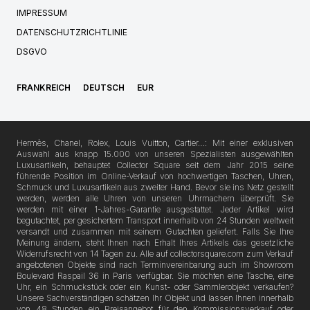
IMPRESSUM
DATENSCHUTZRICHTLINIE
DSGVO
FRANKREICH
DEUTSCH
EUR
Hermès, Chanel, Rolex, Louis Vuitton, Cartier…: Mit einer exklusiven
Auswahl aus knapp 15.000 von unseren Spezialisten ausgewählten
Luxusartikeln, behauptet Collector Square seit dem Jahr 2015 seine
führende Position im Online-Verkauf von hochwertigen Taschen, Uhren,
Schmuck und Luxusartikeln aus zweiter Hand. Bevor sie ins Netz gestellt
werden, werden alle Uhren von unseren Uhrmachern überprüft. Sie
werden mit einer 1-Jahres-Garantie ausgestattet. Jeder Artikel wird
begutachtet, per gesichertem Transport innerhalb von 24 Stunden weltweit
versandt und zusammen mit seinem Gutachten geliefert. Falls Sie Ihre
Meinung ändern, steht Ihnen nach Erhalt Ihres Artikels das gesetzliche
Widerrufsrecht von 14 Tagen zu. Alle auf collectorsquare.com zum Verkauf
angebotenen Objekte sind nach Terminvereinbarung auch im Showroom
Boulevard Raspail 36 in Paris verfügbar. Sie möchten eine Tasche, eine
Uhr, ein Schmuckstück oder ein Kunst- oder Sammlerobjekt verkaufen?
Unsere Sachverständigen schätzen Ihr Objekt und lassen Ihnen innerhalb
von 48 Stunden ein Preisangebot für den Kommissionsverkauf oder