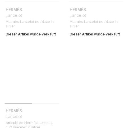
HERMÈS
HERMÈS
Lancelot
Lancelot
Hermès Lancelot necklace in
Hermès Lancelot necklace in
silver
silver
Dieser Artikel wurde verkauft
Dieser Artikel wurde verkauft
HERMÈS
Lancelot
Articulated Hermès Lancelot
cuff bracelet in silver