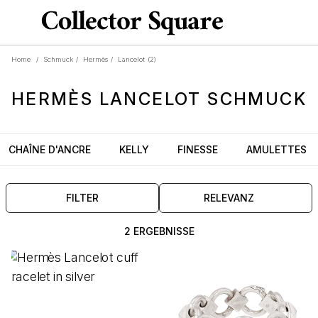
Home
/
Schmuck
/
Hermès
/
Lancelot
(2)
HERMÈS
LANCELOT
SCHMUCK
CHAÎNE D'ANCRE
KELLY
FINESSE
AMULETTES
FILTER
RELEVANZ
2 ERGEBNISSE