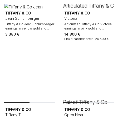
TIFFANY & CO
TIFFANY & CO
Jean Schlumberger
Victoria
Tiffany & Co Jean Schlumberger
Articulated Tiffany & Co Victoria
earrings in yellow gold and
earrings in pink gold and
lapis-lazuli
diamonds
3 380
€
14 800
€
Einzelhandelspreis: 26 500 €
TIFFANY & CO
TIFFANY & CO
Tiffany T
Open Heart