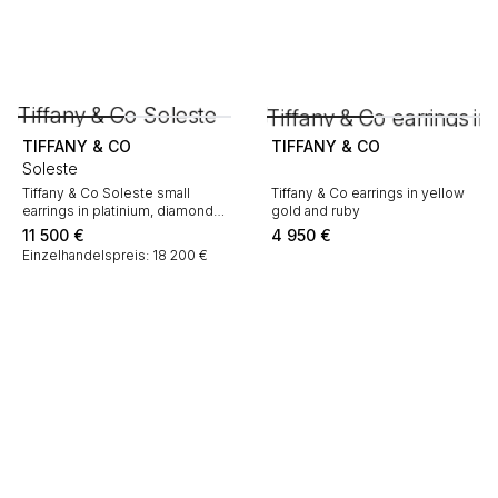
TIFFANY & CO
TIFFANY & CO
Soleste
Tiffany & Co Soleste small
Tiffany & Co earrings in yellow
earrings in platinium, diamonds
gold and ruby
and ruby
11 500
€
4 950
€
Einzelhandelspreis: 18 200 €