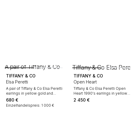
TIFFANY & CO
TIFFANY & CO
Elsa Peretti
Open Heart
A pair of Tiffany & Co Elsa Peretti
Tiffany & Co Elsa Peretti Open
earrings in yellow gold and
Heart 1990's earrings in yellow
cultured pearls
gold
680
€
2 450
€
Einzelhandelspreis: 1 000 €