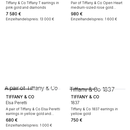
Tiffany & Co Tiffany T earrings in
Pair of Tiffany & Co Open Heart
pink gold and diamonds
medium-sized rose gold
earrings
7 580
€
980
€
Einzelhandelspreis: 13 000 €
Einzelhandelspreis: 1 600 €
TIFFANY & CO
TIFFANY & CO
Elsa Peretti
1837
A pair of Tiffany & Co Elsa Peretti
Tiffany & Co 1837 earrings in
earrings in yellow gold and
yellow gold
cultured pearls
680
€
750
€
Einzelhandelspreis: 1 000 €