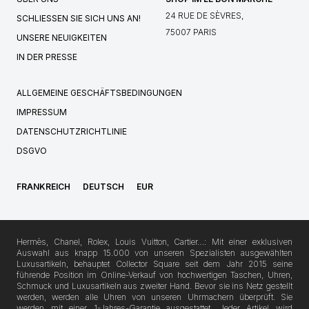
24 RUE DE SÈVRES,
SCHLIESSEN SIE SICH UNS AN!
75007 PARIS
UNSERE NEUIGKEITEN
IN DER PRESSE
ALLGEMEINE GESCHÄFTSBEDINGUNGEN
IMPRESSUM
DATENSCHUTZRICHTLINIE
DSGVO
FRANKREICH
DEUTSCH
EUR
Hermès, Chanel, Rolex, Louis Vuitton, Cartier…: Mit einer exklusiven
Auswahl aus knapp 15.000 von unseren Spezialisten ausgewählten
Luxusartikeln, behauptet Collector Square seit dem Jahr 2015 seine
führende Position im Online-Verkauf von hochwertigen Taschen, Uhren,
Schmuck und Luxusartikeln aus zweiter Hand. Bevor sie ins Netz gestellt
werden, werden alle Uhren von unseren Uhrmachern überprüft. Sie
werden mit einer 1-Jahres-Garantie ausgestattet. Jeder Artikel wird