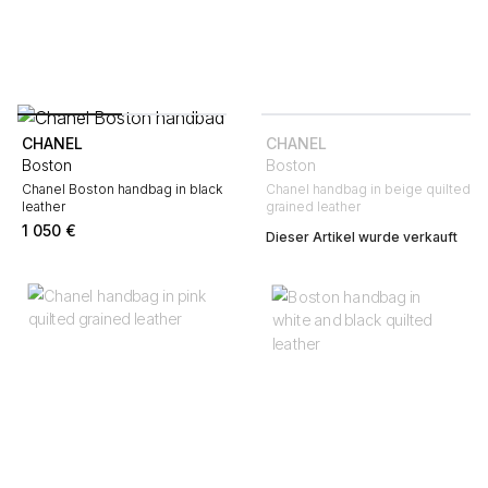
CHANEL
CHANEL
Boston
Boston
Chanel Boston handbag in black
Chanel handbag in beige quilted
leather
grained leather
1 050
€
Dieser Artikel wurde verkauft