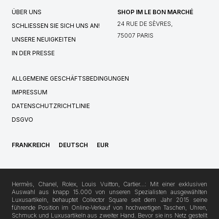
ÜBER UNS
SHOP IM LE BON MARCHÉ
24 RUE DE SÈVRES,
SCHLIESSEN SIE SICH UNS AN!
75007 PARIS
UNSERE NEUIGKEITEN
IN DER PRESSE
ALLGEMEINE GESCHÄFTSBEDINGUNGEN
IMPRESSUM
DATENSCHUTZRICHTLINIE
DSGVO
FRANKREICH
DEUTSCH
EUR
Hermès, Chanel, Rolex, Louis Vuitton, Cartier…: Mit einer exklusiven
Auswahl aus knapp 15.000 von unseren Spezialisten ausgewählten
Luxusartikeln, behauptet Collector Square seit dem Jahr 2015 seine
führende Position im Online-Verkauf von hochwertigen Taschen, Uhren,
Schmuck und Luxusartikeln aus zweiter Hand. Bevor sie ins Netz gestellt