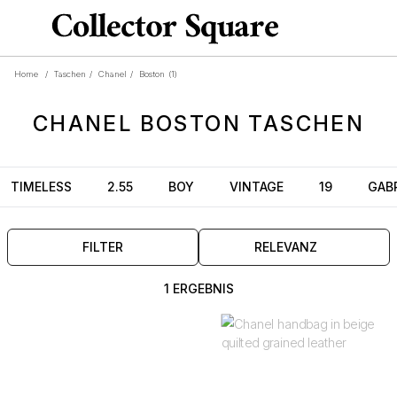
Home
/
Taschen
/
Chanel
/
Boston
(1)
CHANEL
BOSTON
TASCHEN
TIMELESS
2.55
BOY
VINTAGE
19
GABR
FILTER
RELEVANZ
1 ERGEBNIS