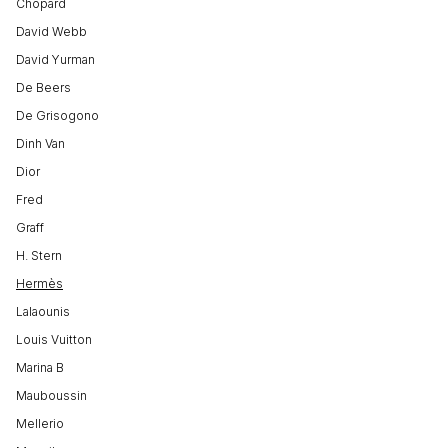
Chopard
David Webb
David Yurman
De Beers
De Grisogono
Dinh Van
Dior
Fred
Graff
H. Stern
Hermès
Lalaounis
Louis Vuitton
Marina B
Mauboussin
Mellerio