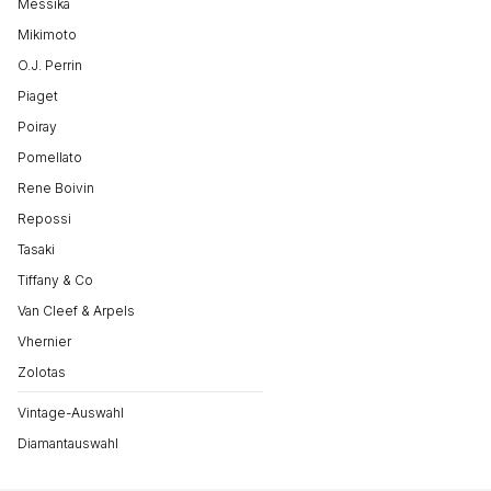
Messika
Mikimoto
O.J. Perrin
Piaget
Poiray
Pomellato
Rene Boivin
Repossi
Tasaki
Tiffany & Co
Van Cleef & Arpels
Vhernier
Zolotas
Vintage-Auswahl
Diamantauswahl