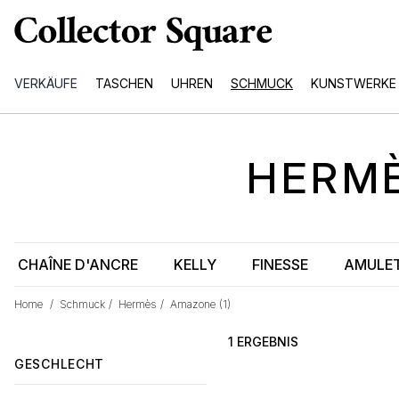
VERKÄUFE
TASCHEN
UHREN
SCHMUCK
KUNSTWERKE
HERM
CHAÎNE D'ANCRE
KELLY
FINESSE
AMULE
Home
/
Schmuck
/
Hermès
/
Amazone
(1)
1 ERGEBNIS
GESCHLECHT