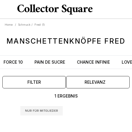
Home
/
Schmuck
/
Fred
(1)
MANSCHETTENKNÖPFE
FRED
FORCE 10
PAIN DE SUCRE
CHANCE INFINIE
LOV
FILTER
RELEVANZ
1 ERGEBNIS
NUR FÜR MITGLIEDER