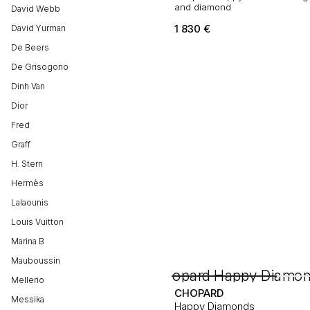
and diamond
David Webb
1 830
€
David Yurman
De Beers
De Grisogono
Dinh Van
Dior
Fred
Graff
H. Stern
Hermès
Lalaounis
Louis Vuitton
Marina B
Mauboussin
Mellerio
CHOPARD
Messika
Happy Diamonds