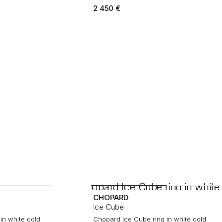
2 450
€
CHOPARD
Ice Cube
n white gold
Chopard Ice Cube ring in white gold