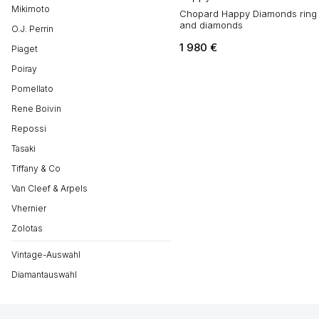
Mikimoto
Chopard Happy Diamonds ring i
and diamonds
O.J. Perrin
1 980
€
Piaget
Poiray
Pomellato
Rene Boivin
Repossi
Tasaki
Tiffany & Co
Van Cleef & Arpels
Vhernier
Zolotas
Vintage-Auswahl
Diamantauswahl