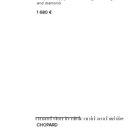
and diamond
1 680
€
CHOPARD