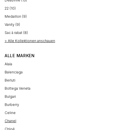
Deauville (13)
22 (10)
Medaillon (9)
Vanity (9)
Sac à rabat (8)
> Alle Kollektionen anschauen
ALLE MARKEN
Alaïa
Balenciaga
Berluti
Bottega Veneta
Bulgari
Burberry
Celine
Chanel
Chloé