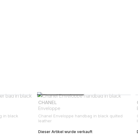
CHANEL
Enveloppe
 in black
Chanel Enveloppe handbag in black quilted
leather
Dieser Artikel wurde verkauft