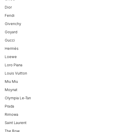
Dior
Fendi
Givenchy
Goyard
Gucci
Hermès
Loewe
Loro Piana
Louis Vuitton
Miu Miu
Moynat
Olympia Le-Tan
Prada
Rimowa
Saint Laurent
The Row