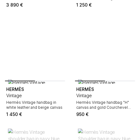
3 890
€
1 250
€
HERMÈS
HERMÈS
Vintage
Vintage
Hermès Vintage handbag in
Hermès Vintage handbag "H"
white leather and beige canvas
canvas and gold Courchevel
leather
1 450
€
950
€