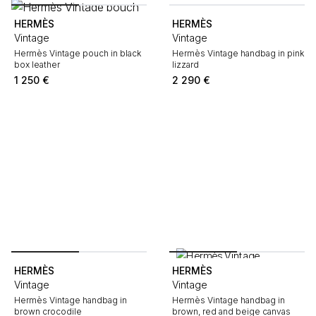
HERMÈS
HERMÈS
Vintage
Vintage
Hermès Vintage pouch in black
Hermès Vintage handbag in pink
box leather
lizzard
1 250
€
2 290
€
HERMÈS
HERMÈS
Vintage
Vintage
Hermès Vintage handbag in
Hermès Vintage handbag in
brown crocodile
brown, red and beige canvas