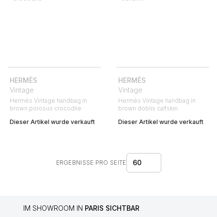
HERMÈS
HERMÈS
Vintage
Vintage
Hermès Vintage handbag in
Hermès Vintage handbag in
brown porosus crocodile
brown doblis calfskin
Dieser Artikel wurde verkauft
Dieser Artikel wurde verkauft
60
ERGEBNISSE PRO SEITE
IM SHOWROOM IN
PARIS SICHTBAR