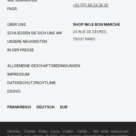
WIE VERKAUFEN?
+33 (0)1 46 34 35 30
FAQS
ÜBER UNS
SHOP IM LE BON MARCHÉ
24 RUE DE SÈVRES,
SCHLIESSEN SIE SICH UNS AN!
75007 PARIS
UNSERE NEUIGKEITEN
IN DER PRESSE
ALLGEMEINE GESCHÄFTSBEDINGUNGEN
IMPRESSUM
DATENSCHUTZRICHTLINIE
DSGVO
FRANKREICH
DEUTSCH
EUR
Hermès, Chanel, Rolex, Louis Vuitton, Cartier…: Mit einer exklusiven