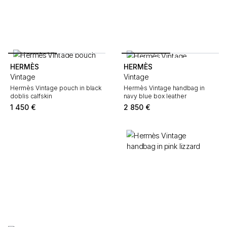
HERMÈS
HERMÈS
Vintage
Vintage
Hermès Vintage pouch in black
Hermès Vintage handbag in
doblis calfskin
navy blue box leather
1 450
€
2 850
€