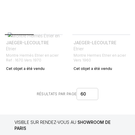
JAEGER-LECOULTRE
JAEGER-LECOULTRE
Etrier
Etrier
Montre Hermès Etrier en acier
Montre Hermes Etrier en acier
Ref : 1670 Vers 1970
Vers 1960
Cet objet a été vendu
Cet objet a été vendu
60
RÉSULTATS PAR PAGE
VISIBLE SUR RENDEZ-VOUS AU
SHOWROOM DE
PARIS