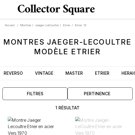
Accueil
/
Montres
/
Jaeger-LeCoultre
/
Etrier
/
Etrier
(1)
MONTRES
JAEGER-LECOULTRE
MODÈLE
ETRIER
REVERSO
VINTAGE
MASTER
ETRIER
HERAI
FILTRES
PERTINENCE
1 RÉSULTAT