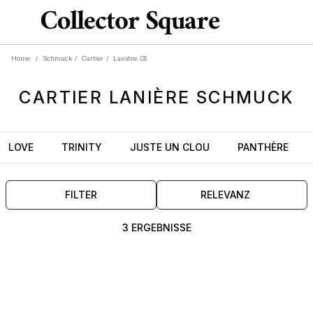
Home
/
Schmuck
/
Cartier
/
Lanière
(3)
CARTIER
LANIÈRE
SCHMUCK
LOVE
TRINITY
JUSTE UN CLOU
PANTHÈRE
FILTER
RELEVANZ
3 ERGEBNISSE