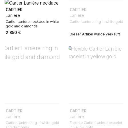
CARTIER
CARTIER
Lanière
Lanière
Cartier Lanière necklace in white
Cartier Lanière ring in white gold
gold and diamonds
2 850
€
Dieser Artikel wurde verkauft
CARTIER
CARTIER
Lanière
Lanière
Cartier Lanière ring in white gold
Flexible Cartier Lanière bracelet
and diamonds
in yellow gold