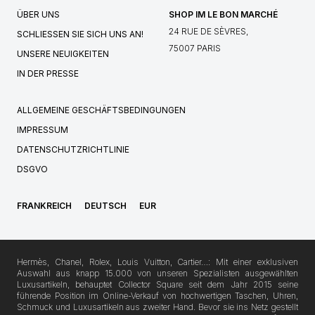
ÜBER UNS
SHOP IM LE BON MARCHÉ
24 RUE DE SÈVRES,
SCHLIESSEN SIE SICH UNS AN!
75007 PARIS
UNSERE NEUIGKEITEN
IN DER PRESSE
ALLGEMEINE GESCHÄFTSBEDINGUNGEN
IMPRESSUM
DATENSCHUTZRICHTLINIE
DSGVO
FRANKREICH
DEUTSCH
EUR
Hermès, Chanel, Rolex, Louis Vuitton, Cartier…: Mit einer exklusiven
Auswahl aus knapp 15.000 von unseren Spezialisten ausgewählten
Luxusartikeln, behauptet Collector Square seit dem Jahr 2015 seine
führende Position im Online-Verkauf von hochwertigen Taschen, Uhren,
Schmuck und Luxusartikeln aus zweiter Hand. Bevor sie ins Netz gestellt