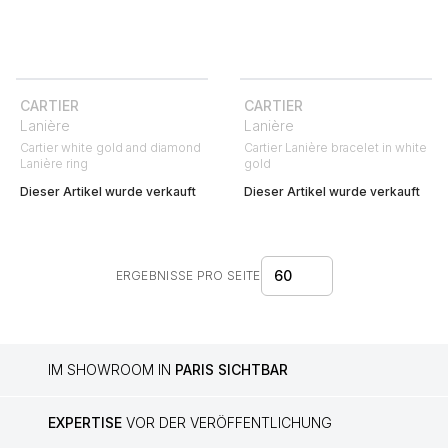
CARTIER
CARTIER
Lanière
Lanière
Cartier white gold and diamond
Cartier Lanière bracelet in white
Lanière ring
gold
Dieser Artikel wurde verkauft
Dieser Artikel wurde verkauft
60
ERGEBNISSE PRO SEITE
IM SHOWROOM IN
PARIS SICHTBAR
EXPERTISE
VOR DER VERÖFFENTLICHUNG