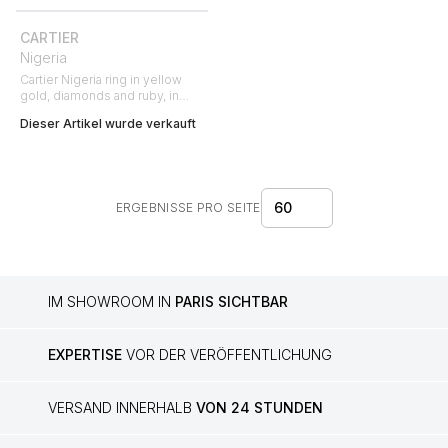
CARTIER
Nigeria
Cartier Nigeria ring in yellow
gold, diamonds and ruby, in
sapphires and in emerald
Dieser Artikel wurde verkauft
60
ERGEBNISSE PRO SEITE
IM SHOWROOM IN
PARIS SICHTBAR
EXPERTISE
VOR DER VERÖFFENTLICHUNG
VERSAND INNERHALB
VON 24 STUNDEN