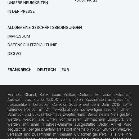
75007 PARIS
UNSERE NEUIGKEITEN
IN DER PRESSE
ALLGEMEINE GESCHÄFTSBEDINGUNGEN
IMPRESSUM
DATENSCHUTZRICHTLINIE
DSGVO
FRANKREICH
DEUTSCH
EUR
Hermès, Chanel, Rolex, Louis Vuitton, Cartier…: Mit einer exklusiven
Auswahl aus knapp 15.000 von unseren Spezialisten ausgewählten
Luxusartikeln, behauptet Collector Square seit dem Jahr 2015 seine
führende Position im Online-Verkauf von hochwertigen Taschen, Uhren,
Schmuck und Luxusartikeln aus zweiter Hand. Bevor sie ins Netz gestellt
werden, werden alle Uhren von unseren Uhrmachern überprüft. Sie
werden mit einer 1-Jahres-Garantie ausgestattet. Jeder Artikel wird
begutachtet, per gesichertem Transport innerhalb von 24 Stunden weltweit
versandt und zusammen mit seinem Gutachten geliefert. Falls Sie Ihre