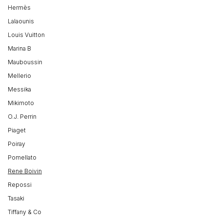
Hermès
Lalaounis
Louis Vuitton
Marina B
Mauboussin
Mellerio
Messika
Mikimoto
O.J. Perrin
Piaget
Poiray
Pomellato
Rene Boivin
Repossi
Tasaki
Tiffany & Co