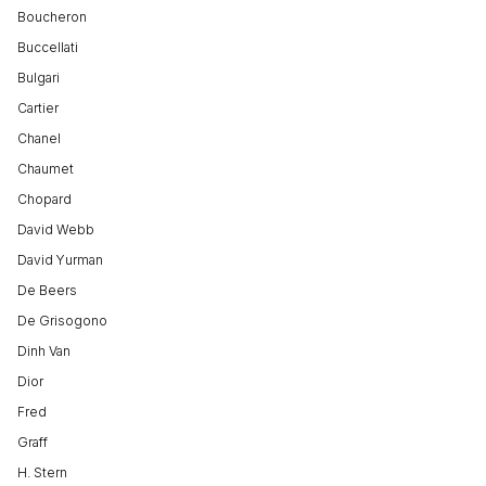
Boucheron
Buccellati
Bulgari
Cartier
Chanel
Chaumet
Chopard
David Webb
David Yurman
De Beers
De Grisogono
Dinh Van
Dior
Fred
Graff
H. Stern