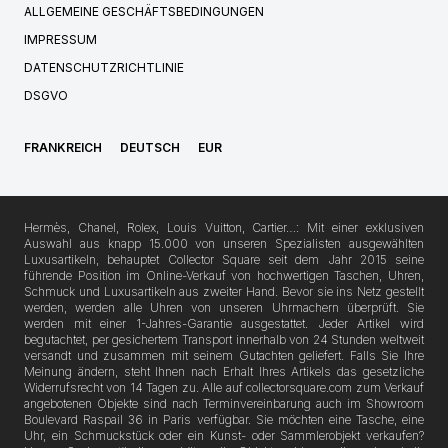
ALLGEMEINE GESCHÄFTSBEDINGUNGEN
IMPRESSUM
DATENSCHUTZRICHTLINIE
DSGVO
FRANKREICH
DEUTSCH
EUR
Hermès, Chanel, Rolex, Louis Vuitton, Cartier…: Mit einer exklusiven
Auswahl aus knapp 15.000 von unseren Spezialisten ausgewählten
Luxusartikeln, behauptet Collector Square seit dem Jahr 2015 seine
führende Position im Online-Verkauf von hochwertigen Taschen, Uhren,
Schmuck und Luxusartikeln aus zweiter Hand. Bevor sie ins Netz gestellt
werden, werden alle Uhren von unseren Uhrmachern überprüft. Sie
werden mit einer 1-Jahres-Garantie ausgestattet. Jeder Artikel wird
begutachtet, per gesichertem Transport innerhalb von 24 Stunden weltweit
versandt und zusammen mit seinem Gutachten geliefert. Falls Sie Ihre
Meinung ändern, steht Ihnen nach Erhalt Ihres Artikels das gesetzliche
Widerrufsrecht von 14 Tagen zu. Alle auf collectorsquare.com zum Verkauf
angebotenen Objekte sind nach Terminvereinbarung auch im Showroom
Boulevard Raspail 36 in Paris verfügbar. Sie möchten eine Tasche, eine
Uhr, ein Schmuckstück oder ein Kunst- oder Sammlerobjekt verkaufen?