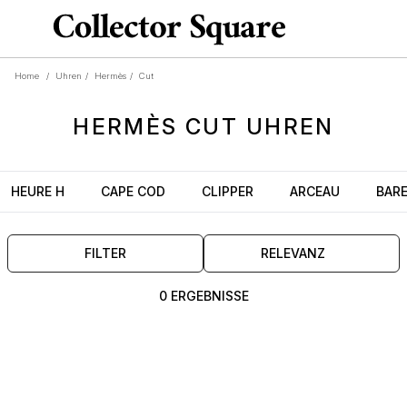
Home
/
Uhren
/
Hermès
/
Cut
HERMÈS
CUT
UHREN
HEURE H
CAPE COD
CLIPPER
ARCEAU
BARE
FILTER
RELEVANZ
0 ERGEBNISSE