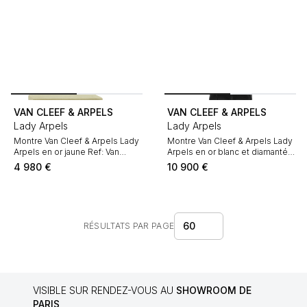
VAN CLEEF & ARPELS
VAN CLEEF & ARPELS
Lady Arpels
Lady Arpels
Montre Van Cleef & Arpels Lady
Montre Van Cleef & Arpels Lady
Arpels en or jaune Ref: Van
Arpels en or blanc et diamanté
Cleef & Arpels - HH13290 Vers
Ref: Van Cleef & Arpels -
4 980
€
10 900
€
2010
HH12474 Vers 2000
60
RÉSULTATS PAR PAGE
VISIBLE SUR RENDEZ-VOUS AU
SHOWROOM DE
PARIS