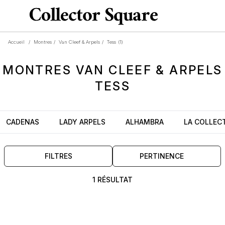
Accueil
/
Montres
/
Van Cleef & Arpels
/
Tess
(1)
MONTRES
VAN CLEEF & ARPELS
TESS
CADENAS
LADY ARPELS
ALHAMBRA
LA COLLEC
FILTRES
PERTINENCE
1 RÉSULTAT