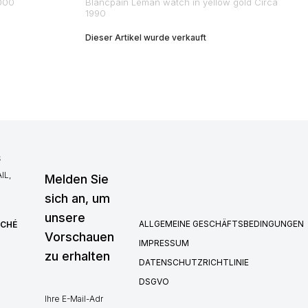
2000
Blancpain Leman watch in yellow gold Circa
1990
Dieser Artikel wurde verkauft
S
IL,
Melden Sie
sich an, um
unsere
ALLGEMEINE GESCHÄFTSBEDINGUNGEN
RCHÉ
Vorschauen
IMPRESSUM
zu erhalten
DATENSCHUTZRICHTLINIE
DSGVO