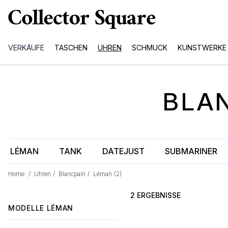
VERKÄUFE
TASCHEN
UHREN
SCHMUCK
KUNSTWERKE
BLA
LÉMAN
TANK
DATEJUST
SUBMARINER
Home
/
Uhren
/
Blancpain
/
Léman
(2)
2 ERGEBNISSE
MODELLE
LÉMAN