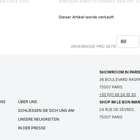
teel Circa 2000
Blancpain watch in stainless steel Ref: 
Dieser Artikel wurde verkauft
60
ERGEBNISSE PRO SEITE
SHOWROOM IN PARI
36 BOULEVARD RASPA
75007 PARIS
+33 (0)1 46 34 35 30
UNS
ÜBER UNS
SHOP IM LE BON MA
24 RUE DE SÈVRES,
SCHLIESSEN SIE SICH UNS AN!
75007 PARIS
UNSERE NEUIGKEITEN
IN DER PRESSE