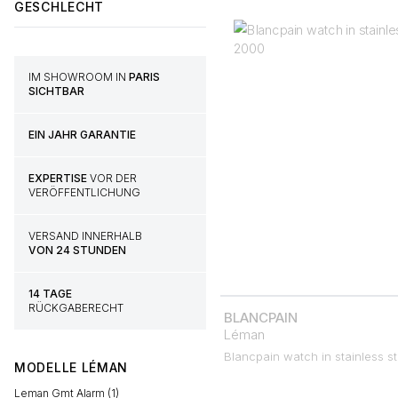
GESCHLECHT
IM SHOWROOM IN
PARIS
SICHTBAR
EIN JAHR GARANTIE
EXPERTISE
VOR DER
VERÖFFENTLICHUNG
VERSAND INNERHALB
VON 24 STUNDEN
14 TAGE
RÜCKGABERECHT
BLANCPAIN
Léman
Blancpain watch in stainless s
MODELLE
LÉMAN
Leman Gmt Alarm (1)