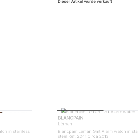
Dieser Artikel wurde verkauft
BLANCPAIN
Léman
ch in stainless
Blancpain Leman Gmt Alarm watch in sta
steel Ref: 2041 Circa 2013