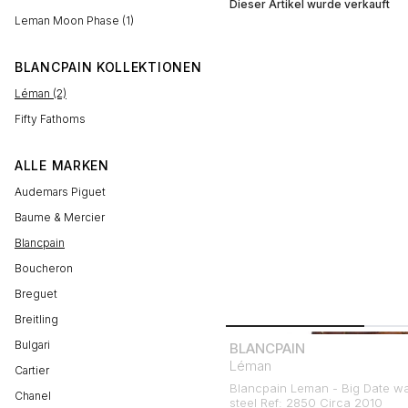
Dieser Artikel wurde verkauft
Leman Moon Phase (1)
BLANCPAIN KOLLEKTIONEN
Léman (2)
Fifty Fathoms
ALLE MARKEN
Audemars Piguet
Baume & Mercier
Blancpain
Boucheron
Breguet
Breitling
Bulgari
BLANCPAIN
Léman
Cartier
Blancpain Leman - Big Date wat
Chanel
steel Ref: 2850 Circa 2010