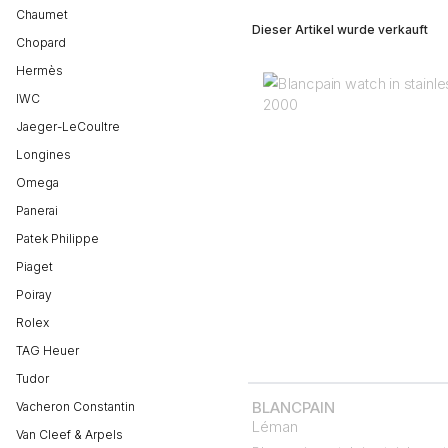
Chaumet
Dieser Artikel wurde verkauft
Chopard
Hermès
IWC
Jaeger-LeCoultre
Longines
Omega
Panerai
Patek Philippe
Piaget
Poiray
Rolex
TAG Heuer
Tudor
BLANCPAIN
Vacheron Constantin
Léman
Van Cleef & Arpels