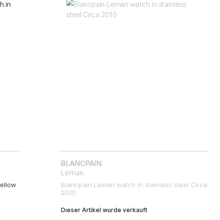
BLANCPAIN
Léman
ellow
Blancpain Leman watch in stainless steel Circa
2010
Dieser Artikel wurde verkauft