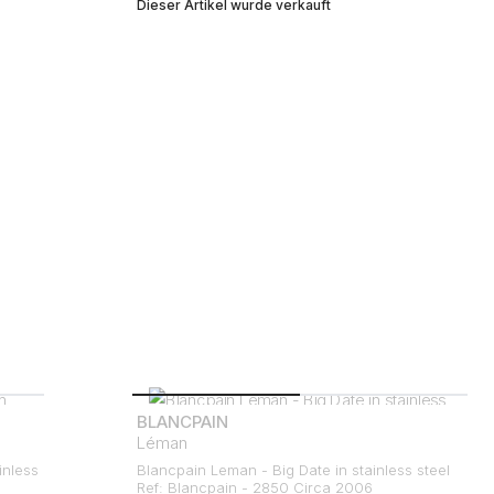
Dieser Artikel wurde verkauft
BLANCPAIN
Léman
inless
Blancpain Leman - Big Date in stainless steel
Ref: Blancpain - 2850 Circa 2006