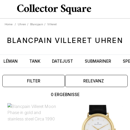
Home
/
Uhren
/
Blancpain
/
Villeret
BLANCPAIN
VILLERET
UHREN
LÉMAN
TANK
DATEJUST
SUBMARINER
SP
FILTER
RELEVANZ
0 ERGEBNISSE