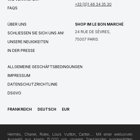
+33 (0)1 46 34 35 30
FAQS
ÜBER UNS
SHOP IM LE BON MARCHÉ
24 RUE DE SÈVRES,
SCHLIESSEN SIE SICH UNS AN!
75007 PARIS
UNSERE NEUIGKEITEN
IN DER PRESSE
ALLGEMEINE GESCHÄFTSBEDINGUNGEN
IMPRESSUM
DATENSCHUTZRICHTLINIE
DSGVO
FRANKREICH
DEUTSCH
EUR
Hermès, Chanel, Rolex, Louis Vuitton, Cartier…: Mit einer exklusiven
Auswahl aus knapp 15.000 von unseren Spezialisten ausgewählten