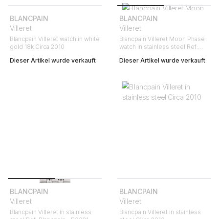
BLANCPAIN
BLANCPAIN
Villeret
Villeret
Blancpain Villeret watch in white
Blancpain Villeret Moon Phase
gold 18k Circa 2010
watch in stainless steel Ref:
6553 Circa 2000
Dieser Artikel wurde verkauft
Dieser Artikel wurde verkauft
BLANCPAIN
BLANCPAIN
Villeret
Villeret
Blancpain Villeret in stainless
Blancpain Villeret in stainless